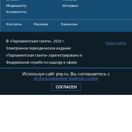
Медиацентр
Интервью
Колумнисты
Контакты
Реклама
Вакансии
© «Парламентская газета», 2026 г.
Карта сайта
Электронное периодическое издание
«Парламентская газета» зарегистрировано в
Федеральной службе по надзору в сфере
связи, информационных технологий и
Используя сайт pnp.ru, Вы соглашаетесь с
массовых коммуникаций (Роскомнадзор) 05
использованием файлов cookie
августа 2011 года. 18+
СОГЛАСЕН
Свидетельство о регистрации Эл № ФС77-
46097
Учредитель — АНО «Парламентская газета»
Исполняющий обязанности главного
редактора — Абдуллаев М.Р.
Тел.: +7 (495) 637–69–79 E-mail:
pg@pnp.ru