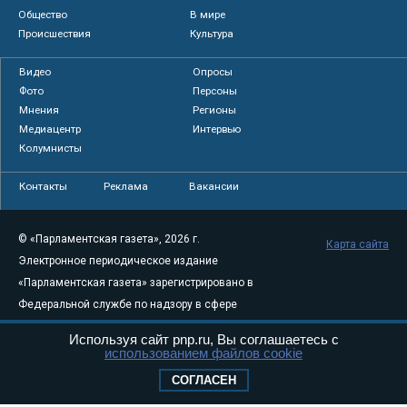
Общество
В мире
Происшествия
Культура
Видео
Опросы
Фото
Персоны
Мнения
Регионы
Медиацентр
Интервью
Колумнисты
Контакты
Реклама
Вакансии
© «Парламентская газета», 2026 г.
Карта сайта
Электронное периодическое издание
«Парламентская газета» зарегистрировано в
Федеральной службе по надзору в сфере
связи, информационных технологий и
Используя сайт pnp.ru, Вы соглашаетесь с
массовых коммуникаций (Роскомнадзор) 05
использованием файлов cookie
августа 2011 года. 18+
СОГЛАСЕН
Свидетельство о регистрации Эл № ФС77-