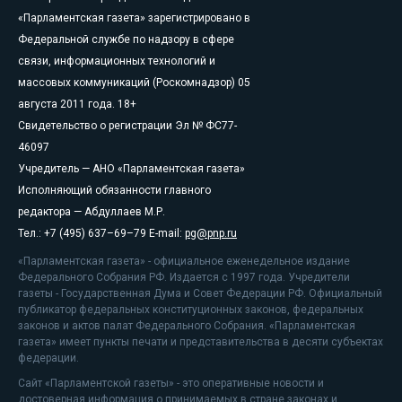
«Парламентская газета» зарегистрировано в
Федеральной службе по надзору в сфере
связи, информационных технологий и
массовых коммуникаций (Роскомнадзор) 05
августа 2011 года. 18+
Свидетельство о регистрации Эл № ФС77-
46097
Учредитель — АНО «Парламентская газета»
Исполняющий обязанности главного
редактора — Абдуллаев М.Р.
Тел.: +7 (495) 637–69–79 E-mail:
pg@pnp.ru
«Парламентская газета» - официальное еженедельное издание
Федерального Собрания РФ. Издается с 1997 года. Учредители
газеты - Государственная Дума и Совет Федерации РФ. Официальный
публикатор федеральных конституционных законов, федеральных
законов и актов палат Федерального Собрания. «Парламентская
газета» имеет пункты печати и представительства в десяти субъектах
федерации.
Сайт «Парламентской газеты» - это оперативные новости и
достоверная информация о принимаемых в стране законах и