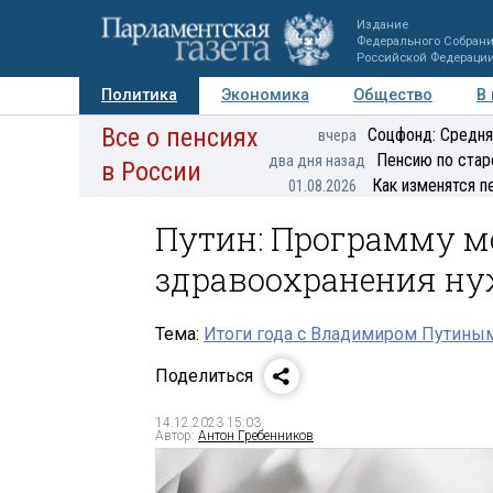
Издание
Федерального Собран
Российской Федераци
Политика
Экономика
Общество
В
Все о пенсиях
Фото
Авторы
Персоны
Мнения
Регионы
Соцфонд: Средня
вчера
Пенсию по стар
два дня назад
в России
Как изменятся п
01.08.2026
Путин: Программу м
здравоохранения ну
Тема:
Итоги года с Владимиром Путины
Поделиться
14.12.2023 15:03
Автор:
Антон Гребенников