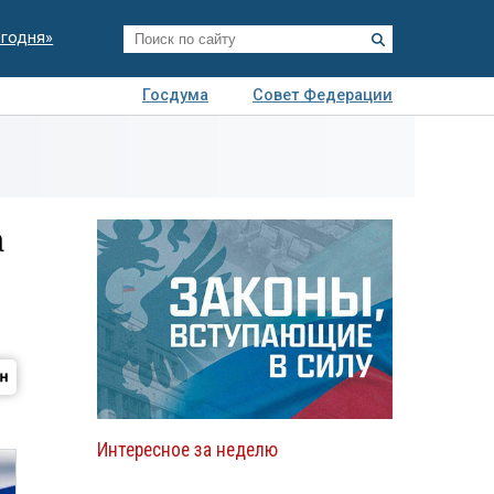
егодня»
Госдума
Совет Федерации
я
Авто
Недвижимость
Технологии
иза
а
Интересное за неделю