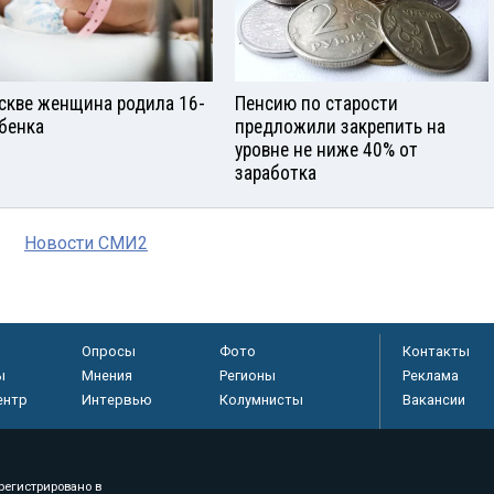
скве женщина родила 16-
Пенсию по старости
ебенка
предложили закрепить на
уровне не ниже 40% от
заработка
Новости СМИ2
Опросы
Фото
Контакты
ы
Мнения
Регионы
Реклама
ентр
Интервью
Колумнисты
Вакансии
регистрировано в