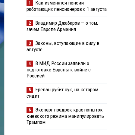
Как изменятся пенсии
1
работающих пенсионеров с 1 августа
Владимир Джабаров — о том,
2
зачем Европе Армения
Законы, вступающие в силу в
3
августе
В МИД России заявили о
4
подготовке Европы к войне с
Россией
Ереван рубит сук, на котором
5
сидит
Эксперт предрек крах попыток
6
киевского режима манипулировать
Трампом