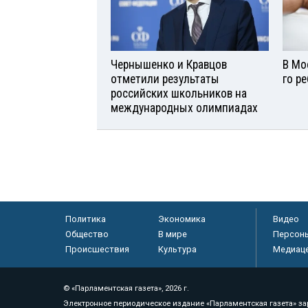
Чернышенко и Кравцов
В Мо
отметили результаты
го р
российских школьников на
международных олимпиадах
Политика
Экономика
Видео
Общество
В мире
Персон
Происшествия
Культура
Медиац
© «Парламентская газета», 2026 г.
Электронное периодическое издание «Парламентская газета» за