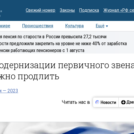
Свежий номер
Законы
Подписка
Журнал «РФ с
ия
и
 мире
Происшествия
Культура
Ещё
Медиацентр
Интервью
Колумнисты
Делова
я пенсия по старости в России превысила 27,2 тысячи
эксперт
ости предложили закрепить на уровне не ниже 40% от заработка
енсии работающих пенсионеров с 1 августа
одернизации первичного звен
жно продлить
м — 2023
Читать нас в