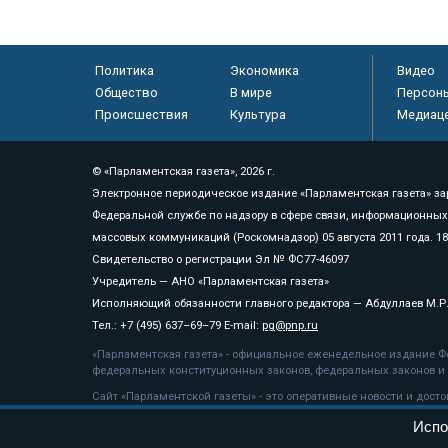
Политика
Экономика
Видео
Общество
В мире
Персон
Происшествия
Культура
Медиац
© «Парламентская газета», 2026 г.
Электронное периодическое издание «Парламентская газета» за
Федеральной службе по надзору в сфере связи, информационных
массовых коммуникаций (Роскомнадзор) 05 августа 2011 года. 1
Свидетельство о регистрации Эл № ФС77-46097
Учредитель — АНО «Парламентская газета»
Исполняющий обязанности главного редактора — Абдуллаев М.Р
Тел.: +7 (495) 637–69–79 E-mail:
pg@pnp.ru
«Парламентская газета» - официальное еженедельное издание Фе
федеральных конституционных законов, федеральных законов и а
Сайт «Парламентской газеты» - это оперативные новости и дост
«Парламентской газеты» активная ссылка на pnp.ru обязательна.
Испо
На информационном ресурсе применяются
рекомендательные т