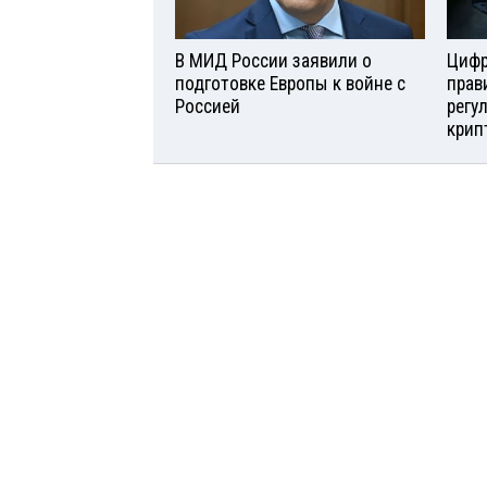
В МИД России заявили о
Цифр
подготовке Европы к войне с
прав
Россией
регу
крип