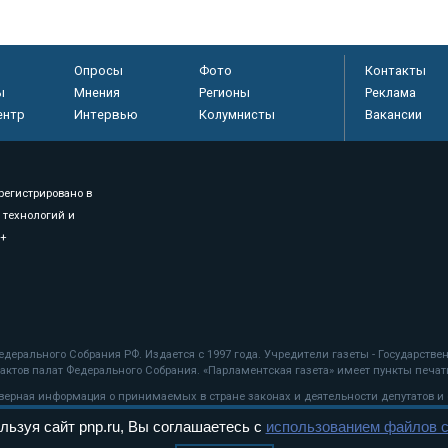
Опросы
Фото
Контакты
ы
Мнения
Регионы
Реклама
ентр
Интервью
Колумнисты
Вакансии
регистрировано в
 технологий и
8+
.
дерального Собрания РФ. Издается с 1997 года. Учредители газеты - Государств
ктов палат Федерального Собрания. «Парламентская газета» имеет пункты печати
оверная информация о принимаемых в стране законах и деятельности депутатов и
льзуя сайт pnp.ru, Вы соглашаетесь с
использованием файлов c
ехнологии