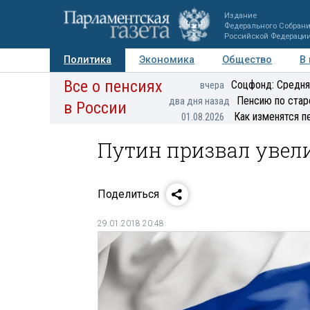
Издание
Федерального Собран
Российской Федераци
Политика
Экономика
Общество
В
Все о пенсиях
Фото
Авторы
Персоны
Мнения
Регионы
Соцфонд: Средня
вчера
Пенсию по стар
два дня назад
в России
Как изменятся п
01.08.2026
Путин призвал увел
Поделиться
29.01.2018 20:48