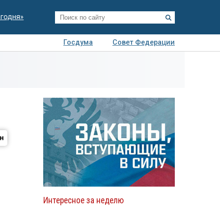
егодня»
Госдума
Совет Федерации
я
Авто
Недвижимость
Технологии
иза
Интересное за неделю