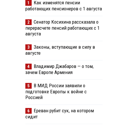
Как изменятся пенсии
1
работающих пенсионеров с 1 августа
Сенатор Косихина рассказала о
2
перерасчете пенсий работающих с 1
августа
Законы, вступающие в силу в
3
августе
Владимир Джабаров — о том,
4
зачем Европе Армения
В МИД России заявили о
5
подготовке Европы к войне с
Россией
Ереван рубит сук, на котором
6
сидит