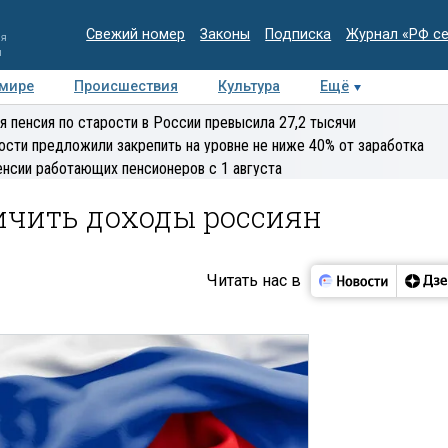
Свежий номер
Законы
Подписка
Журнал «РФ с
ия
и
 мире
Происшествия
Культура
Ещё
Медиацентр
Интервью
Колумнисты
Делова
я пенсия по старости в России превысила 27,2 тысячи
эксперт
ости предложили закрепить на уровне не ниже 40% от заработка
енсии работающих пенсионеров с 1 августа
ичить доходы россиян
Читать нас в