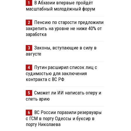
В Абхазии впервые пройдёт
1
масштабный молодёжный форум
Пенсию по старости предложили
2
закрепить на уровне не ниже 40% от
заработка
Законы, вступающие в силу в
3
августе
Путин расширил список лиц с
4
судимостью для заключения
контракта с ВС РФ
Сможет ли ИИ написать оперу и
5
спеть арию
ВС России поразили резервуары
6
с ГСМ в порту Одессы и буксир в
порту Николаева