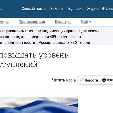
Свежий номер
Законы
Подписка
Журнал «РФ с
ия
и
 мире
Происшествия
Культура
Ещё
Медиацентр
Интервью
Колумнисты
Делова
ил расширить категории лиц, имеющих право на две пенсии
эксперт
оссии за год стало меньше на 409 тысяч человек
я пенсия по старости в России превысила 27,2 тысячи
повышать уровень
ступлений
Читать нас в