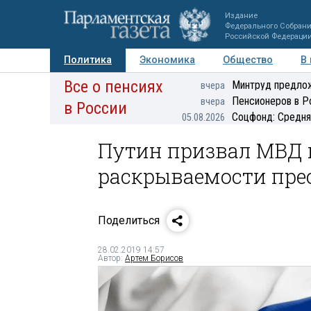
Издание
Федерального Собран
Российской Федераци
Политика
Экономика
Общество
В
Все о пенсиях
Фото
Авторы
Персоны
Мнения
Регионы
Минтруд предлож
вчера
Пенсионеров в Р
вчера
в России
Соцфонд: Средня
05.08.2026
Путин призвал МВД 
раскрываемости пре
Поделиться
28.02.2019 14:57
Автор:
Артем Борисов