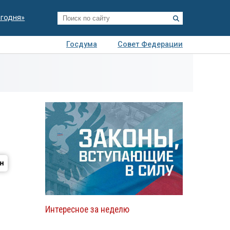
егодня»
Госдума
Совет Федерации
я
Авто
Недвижимость
Технологии
иза
Интересное за неделю