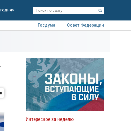
егодня»
Госдума
Совет Федерации
я
Авто
Недвижимость
Технологии
иза
а
Интересное за неделю