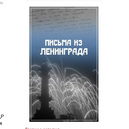
ru
ДР
я