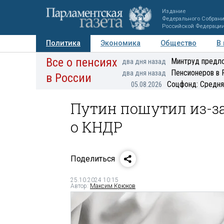
Издание
Федерального Собран
Российской Федераци
Политика
Экономика
Общество
В
Все о пенсиях
Фото
Авторы
Персоны
Мнения
Регионы
Минтруд предло
два дня назад
Пенсионеров в 
два дня назад
в России
Соцфонд: Средня
05.08.2026
Путин пошутил из-за
о КНДР
Поделиться
25.10.2024 10:15
Автор:
Максим Крюков