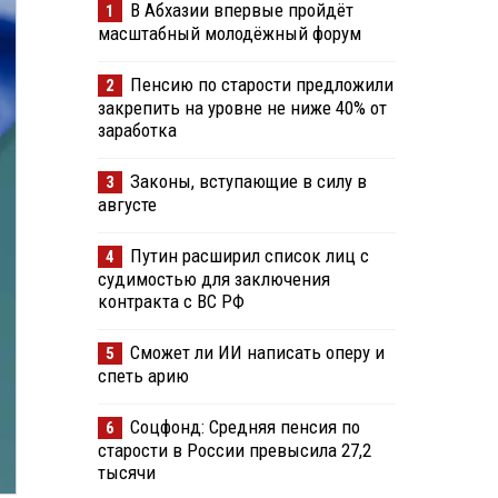
В Абхазии впервые пройдёт
1
масштабный молодёжный форум
Пенсию по старости предложили
2
закрепить на уровне не ниже 40% от
заработка
Законы, вступающие в силу в
3
августе
Путин расширил список лиц с
4
судимостью для заключения
контракта с ВС РФ
Сможет ли ИИ написать оперу и
5
спеть арию
Соцфонд: Средняя пенсия по
6
старости в России превысила 27,2
тысячи