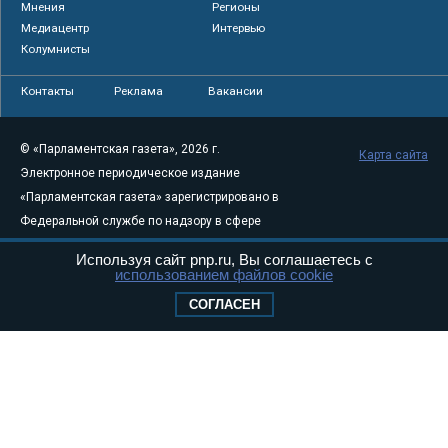
Мнения
Регионы
Медиацентр
Интервью
Колумнисты
Контакты
Реклама
Вакансии
© «Парламентская газета», 2026 г.
Карта сайта
Электронное периодическое издание
«Парламентская газета» зарегистрировано в
Федеральной службе по надзору в сфере
связи, информационных технологий и
Используя сайт pnp.ru, Вы соглашаетесь с
массовых коммуникаций (Роскомнадзор) 05
использованием файлов cookie
августа 2011 года. 18+
СОГЛАСЕН
Свидетельство о регистрации Эл № ФС77-
46097
Учредитель — АНО «Парламентская газета»
Исполняющий обязанности главного
редактора — Абдуллаев М.Р.
Тел.: +7 (495) 637–69–79 E-mail:
pg@pnp.ru