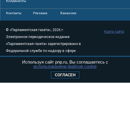
Колумнисты
Контакты
Реклама
Вакансии
© «Парламентская газета», 2026 г.
Карта сайта
Электронное периодическое издание
«Парламентская газета» зарегистрировано в
Федеральной службе по надзору в сфере
связи, информационных технологий и
Используя сайт pnp.ru, Вы соглашаетесь с
массовых коммуникаций (Роскомнадзор) 05
использованием файлов cookie
августа 2011 года. 18+
СОГЛАСЕН
Свидетельство о регистрации Эл № ФС77-
46097
Учредитель — АНО «Парламентская газета»
Исполняющий обязанности главного
редактора — Абдуллаев М.Р.
Тел.: +7 (495) 637–69–79 E-mail:
pg@pnp.ru
«Парламентская газета» - официальное еженедельное издание
Федерального Собрания РФ. Издается с 1997 года. Учредители