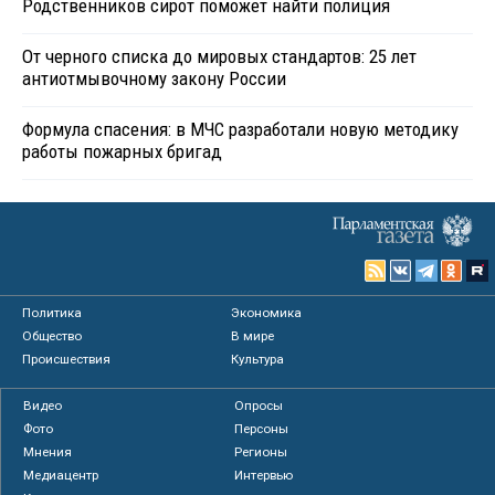
Родственников сирот поможет найти полиция
От черного списка до мировых стандартов: 25 лет
антиотмывочному закону России
Формула спасения: в МЧС разработали новую методику
работы пожарных бригад
Политика
Экономика
Общество
В мире
Происшествия
Культура
Видео
Опросы
Фото
Персоны
Мнения
Регионы
Медиацентр
Интервью