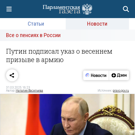
Статьи
Новости
Все о пенсиях в России
Путин подписал указ о весеннем
призыве в армию
31.03.2025 16:23
Автор:
Наталия Васильева
Источник:
pravo.gov.ru