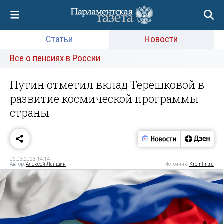
Статьи
Новости
Все о пенсиях в России
Путин отметил вклад Терешковой в
развитие космической программы
страны
06.03.2023 14:14
Автор:
Алексей Лапшин
Источник:
Kremlin.ru