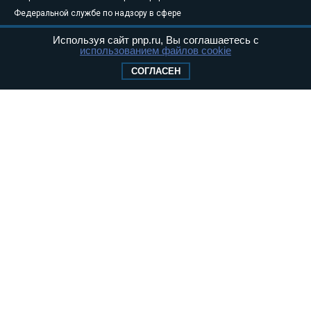
Федеральной службе по надзору в сфере
связи, информационных технологий и
Используя сайт pnp.ru, Вы соглашаетесь с
массовых коммуникаций (Роскомнадзор) 05
использованием файлов cookie
августа 2011 года. 18+
СОГЛАСЕН
Свидетельство о регистрации Эл № ФС77-
46097
Учредитель — АНО «Парламентская газета»
Исполняющий обязанности главного
редактора — Абдуллаев М.Р.
Тел.: +7 (495) 637–69–79 E-mail:
pg@pnp.ru
«Парламентская газета» - официальное еженедельное издание
Федерального Собрания РФ. Издается с 1997 года. Учредители
газеты - Государственная Дума и Совет Федерации РФ. Официальный
публикатор федеральных конституционных законов, федеральных
законов и актов палат Федерального Собрания. «Парламентская
газета» имеет пункты печати и представительства в десяти субъектах
федерации.
Сайт «Парламентской газеты» - это оперативные новости и
достоверная информация о принимаемых в стране законах и
деятельности депутатов и сенаторов. При использовании материалов