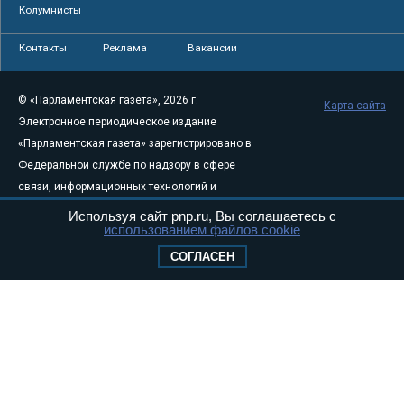
Колумнисты
Контакты
Реклама
Вакансии
© «Парламентская газета», 2026 г.
Карта сайта
Электронное периодическое издание
«Парламентская газета» зарегистрировано в
Федеральной службе по надзору в сфере
связи, информационных технологий и
массовых коммуникаций (Роскомнадзор) 05
Используя сайт pnp.ru, Вы соглашаетесь с
использованием файлов cookie
августа 2011 года. 18+
Свидетельство о регистрации Эл № ФС77-
СОГЛАСЕН
46097
Учредитель — АНО «Парламентская газета»
Исполняющий обязанности главного
редактора — Абдуллаев М.Р.
Тел.: +7 (495) 637–69–79 E-mail:
pg@pnp.ru
«Парламентская газета» - официальное еженедельное издание
Федерального Собрания РФ. Издается с 1997 года. Учредители