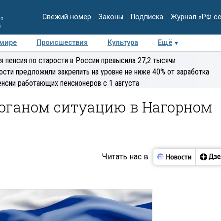
Свежий номер
Законы
Подписка
Журнал «РФ с
ия
и
 мире
Происшествия
Культура
Ещё
Медиацентр
Интервью
Колумнисты
Делова
я пенсия по старости в России превысила 27,2 тысячи
эксперт
ости предложили закрепить на уровне не ниже 40% от заработка
енсии работающих пенсионеров с 1 августа
доганом ситуацию в Нагорном
Читать нас в