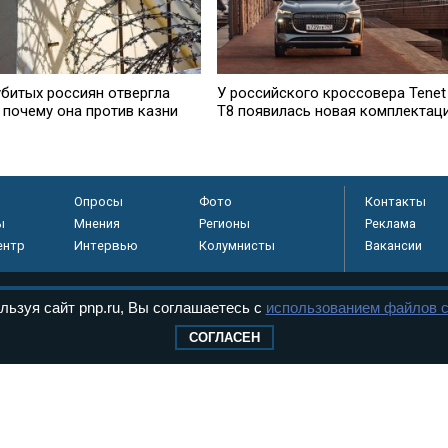
убитых россиян отвергла
У российского кроссовера Tenet
 почему она против казни
T8 появилась новая комплектац
Опросы
Фото
Контакты
ы
Мнения
Регионы
Реклама
ентр
Интервью
Колумнисты
Вакансии
льзуя сайт pnp.ru, Вы соглашаетесь с
использованием файлов c
регистрировано в
СОГЛАСЕН
 технологий и
8+
.