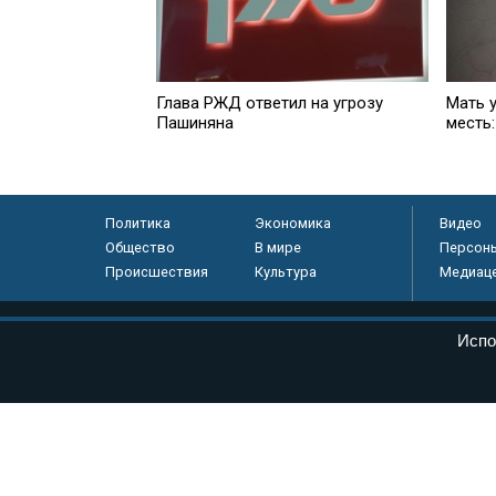
Глава РЖД ответил на угрозу
Мать 
Пашиняна
месть:
Политика
Экономика
Видео
Общество
В мире
Персон
Происшествия
Культура
Медиац
© «Парламентская газета», 2026 г.
Испо
Электронное периодическое издание «Парламентская газета» за
Федеральной службе по надзору в сфере связи, информационных
массовых коммуникаций (Роскомнадзор) 05 августа 2011 года. 1
Свидетельство о регистрации Эл № ФС77-46097
Учредитель — АНО «Парламентская газета»
Исполняющий обязанности главного редактора — Абдуллаев М.Р