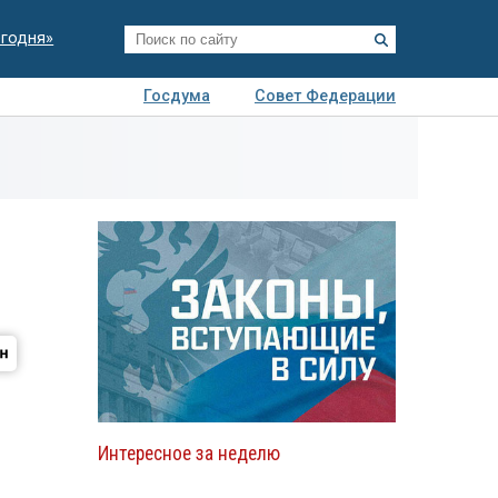
егодня»
Госдума
Совет Федерации
я
Авто
Недвижимость
Технологии
иза
Интересное за неделю