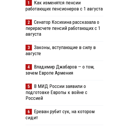
Как изменятся пенсии
1
работающих пенсионеров с 1 августа
Сенатор Косихина рассказала о
2
перерасчете пенсий работающих с 1
августа
Законы, вступающие в силу в
3
августе
Владимир Джабаров — о том,
4
зачем Европе Армения
В МИД России заявили о
5
подготовке Европы к войне с
Россией
Ереван рубит сук, на котором
6
сидит