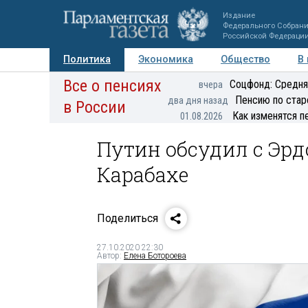
Издание
Федерального Собран
Российской Федераци
Политика
Экономика
Общество
В
Все о пенсиях
Фото
Авторы
Персоны
Мнения
Регионы
Соцфонд: Средня
вчера
Пенсию по стар
два дня назад
в России
Как изменятся п
01.08.2026
Путин обсудил с Эр
Карабахе
Поделиться
27.10.2020 22:30
Автор:
Елена Ботороева