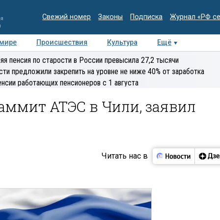
Свежий номер
Законы
Подписка
Журнал «РФ с
ия
и
 мире
Происшествия
Культура
Ещё
Медиацентр
Интервью
Колумнисты
Делова
яя пенсия по старости в России превысила 27,2 тысячи
эксперт
сти предложили закрепить на уровне не ниже 40% от заработка
енсии работающих пенсионеров с 1 августа
саммит АТЭС в Чили, заявил
Читать нас в