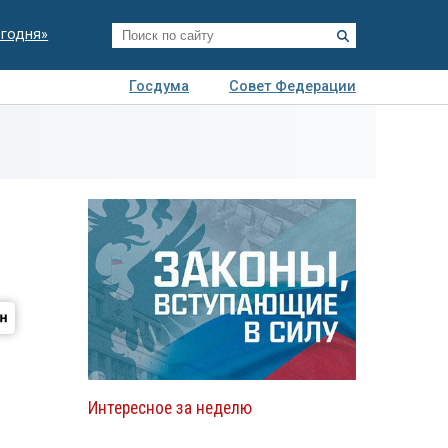
егодня»
Госдума
Совет Федерации
я
Авто
Недвижимость
Технологии
иза
Интересное за неделю