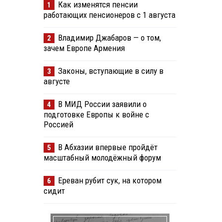
Как изменятся пенсии
1
работающих пенсионеров с 1 августа
Владимир Джабаров — о том,
2
зачем Европе Армения
Законы, вступающие в силу в
3
августе
В МИД России заявили о
4
подготовке Европы к войне с
Россией
В Абхазии впервые пройдёт
5
масштабный молодёжный форум
Ереван рубит сук, на котором
6
сидит