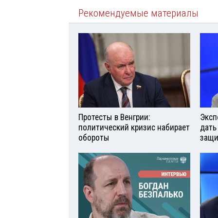
Рекомендуемые материалы
Протесты в Венгрии:
Эксп
политический кризис набирает
дать
обороты
защи