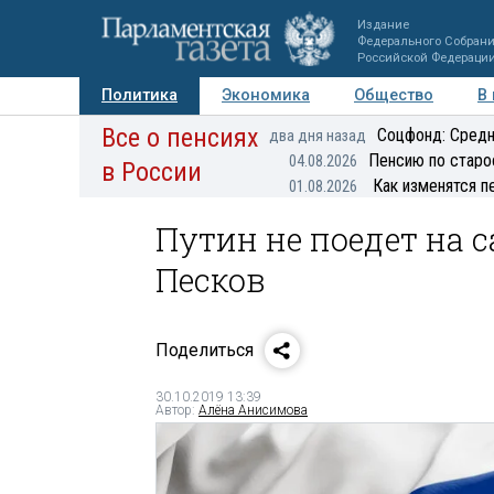
Издание
Федерального Собран
Российской Федераци
Политика
Экономика
Общество
В
Все о пенсиях
Фото
Авторы
Персоны
Мнения
Регионы
Соцфонд: Средн
два дня назад
Пенсию по старо
04.08.2026
в России
Как изменятся п
01.08.2026
Путин не поедет на 
Песков
Поделиться
30.10.2019 13:39
Автор:
Алёна Анисимова