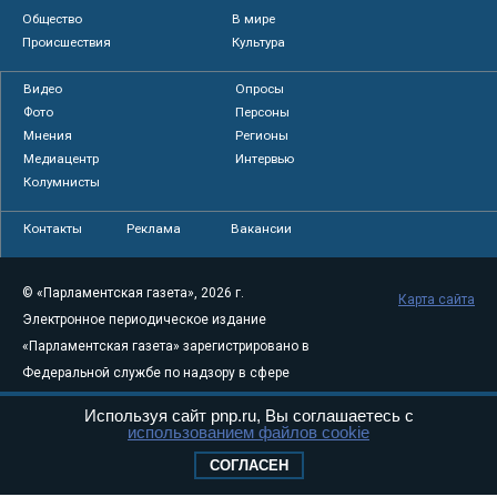
Общество
В мире
Происшествия
Культура
Видео
Опросы
Фото
Персоны
Мнения
Регионы
Медиацентр
Интервью
Колумнисты
Контакты
Реклама
Вакансии
© «Парламентская газета», 2026 г.
Карта сайта
Электронное периодическое издание
«Парламентская газета» зарегистрировано в
Федеральной службе по надзору в сфере
связи, информационных технологий и
Используя сайт pnp.ru, Вы соглашаетесь с
массовых коммуникаций (Роскомнадзор) 05
использованием файлов cookie
августа 2011 года. 18+
СОГЛАСЕН
Свидетельство о регистрации Эл № ФС77-