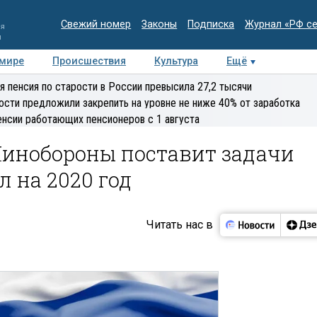
Свежий номер
Законы
Подписка
Журнал «РФ с
ия
и
 мире
Происшествия
Культура
Ещё
Медиацентр
Интервью
Колумнисты
Делова
я пенсия по старости в России превысила 27,2 тысячи
эксперт
ости предложили закрепить на уровне не ниже 40% от заработка
енсии работающих пенсионеров с 1 августа
Минобороны поставит задачи
 на 2020 год
Читать нас в