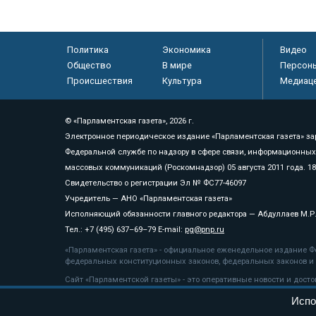
Политика
Экономика
Видео
Общество
В мире
Персон
Происшествия
Культура
Медиац
© «Парламентская газета», 2026 г.
Электронное периодическое издание «Парламентская газета» за
Федеральной службе по надзору в сфере связи, информационных
массовых коммуникаций (Роскомнадзор) 05 августа 2011 года. 1
Свидетельство о регистрации Эл № ФС77-46097
Учредитель — АНО «Парламентская газета»
Исполняющий обязанности главного редактора — Абдуллаев М.Р
Тел.: +7 (495) 637–69–79 E-mail:
pg@pnp.ru
«Парламентская газета» - официальное еженедельное издание Фе
федеральных конституционных законов, федеральных законов и а
Сайт «Парламентской газеты» - это оперативные новости и дост
«Парламентской газеты» активная ссылка на pnp.ru обязательна.
Испо
На информационном ресурсе применяются
рекомендательные т