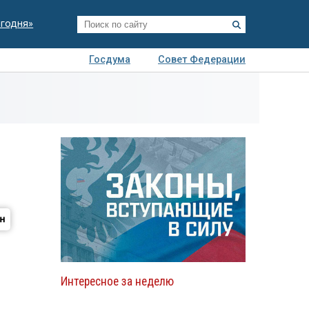
егодня»
Госдума
Совет Федерации
я
Авто
Недвижимость
Технологии
иза
Интересное за неделю