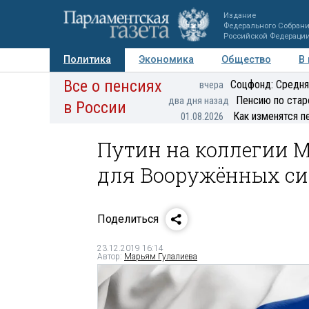
Издание
Федерального Собран
Российской Федераци
Политика
Экономика
Общество
В
Все о пенсиях
Фото
Авторы
Персоны
Мнения
Регионы
Соцфонд: Средня
вчера
Пенсию по стар
два дня назад
в России
Как изменятся п
01.08.2026
Путин на коллегии 
для Вооружённых сил
Поделиться
23.12.2019 16:14
Автор:
Марьям Гулалиева