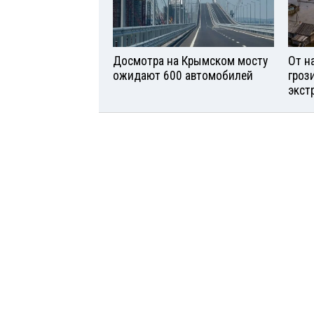
Досмотра на Крымском мосту
От н
ожидают 600 автомобилей
гроз
экст