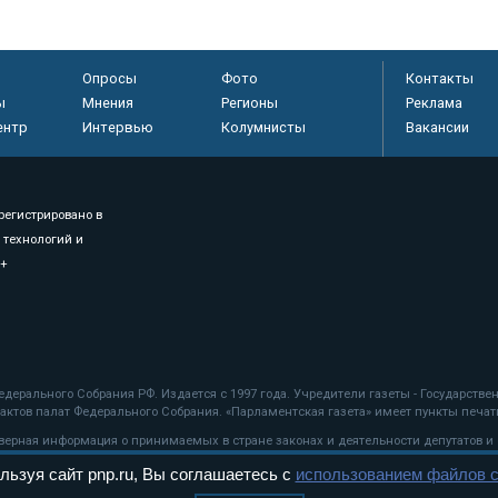
Опросы
Фото
Контакты
ы
Мнения
Регионы
Реклама
ентр
Интервью
Колумнисты
Вакансии
регистрировано в
 технологий и
8+
.
дерального Собрания РФ. Издается с 1997 года. Учредители газеты - Государств
ктов палат Федерального Собрания. «Парламентская газета» имеет пункты печати
оверная информация о принимаемых в стране законах и деятельности депутатов и
льзуя сайт pnp.ru, Вы соглашаетесь с
использованием файлов c
ехнологии