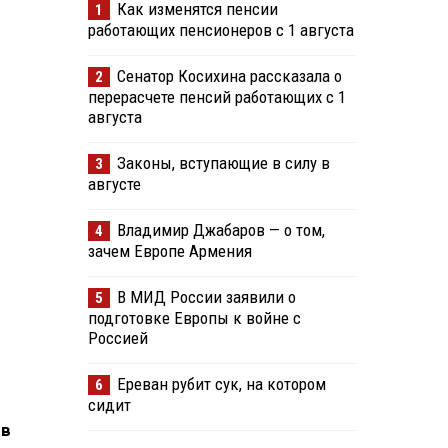
Как изменятся пенсии
1
работающих пенсионеров с 1 августа
Сенатор Косихина рассказала о
2
перерасчете пенсий работающих с 1
августа
Законы, вступающие в силу в
3
августе
Владимир Джабаров — о том,
4
зачем Европе Армения
В МИД России заявили о
5
подготовке Европы к войне с
Россией
Ереван рубит сук, на котором
6
сидит
 в