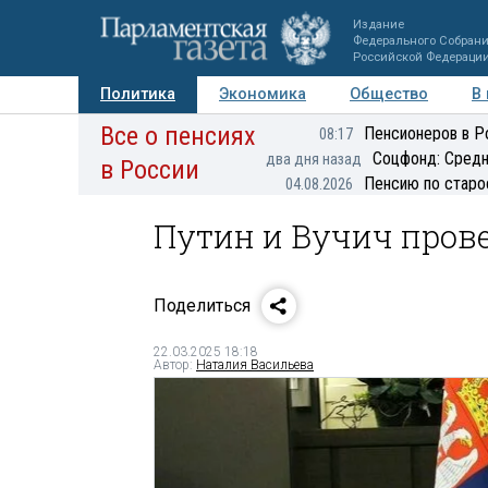
Издание
Федерального Собран
Российской Федераци
Политика
Экономика
Общество
В
Все о пенсиях
Фото
Авторы
Персоны
Мнения
Регионы
Пенсионеров в Р
08:17
Соцфонд: Средн
два дня назад
в России
Пенсию по старо
04.08.2026
Путин и Вучич прове
Поделиться
22.03.2025 18:18
Автор:
Наталия Васильева