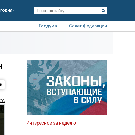
егодня»
Госдума
Совет Федерации
я
Авто
Недвижимость
Технологии
иза
я
СС
Интересное за неделю