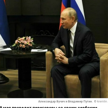
Александар Вучич и Владимир Путин.
© kremlin.
9 мая проведет переговоры со своим сербским