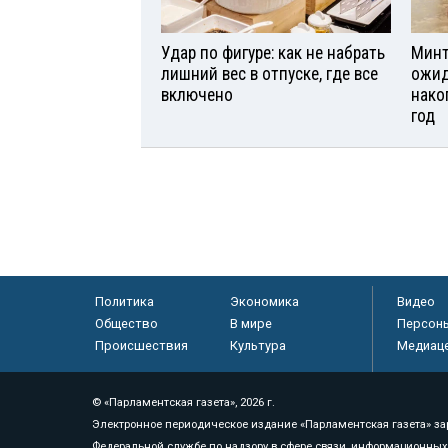
Удар по фигуре: как не набрать
Минт
лишний вес в отпуске, где все
ожид
включено
нако
год
Политика
Экономика
Видео
Общество
В мире
Персон
Происшествия
Культура
Медиац
© «Парламентская газета», 2026 г.
Электронное периодическое издание «Парламентская газета» за
Федеральной службе по надзору в сфере связи, информационных