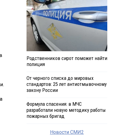
в
Родственников сирот поможет найти
полиция
От черного списка до мировых
стандартов: 25 лет антиотмывочному
и.
закону России
а
Формула спасения: в МЧС
разработали новую методику работы
пожарных бригад
Новости СМИ2