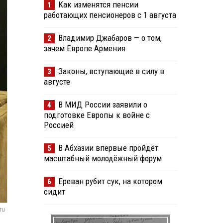
Как изменятся пенсии
1
работающих пенсионеров с 1 августа
Владимир Джабаров — о том,
2
зачем Европе Армения
Законы, вступающие в силу в
3
августе
В МИД России заявили о
4
подготовке Европы к войне с
Россией
В Абхазии впервые пройдёт
5
масштабный молодёжный форум
Ереван рубит сук, на котором
6
сидит
ru