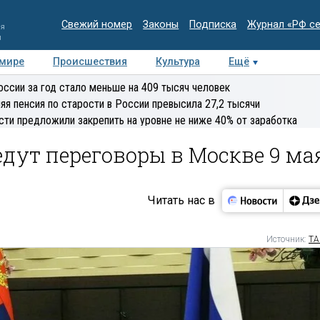
Свежий номер
Законы
Подписка
Журнал «РФ с
ия
и
 мире
Происшествия
Культура
Ещё
Медиацентр
Интервью
Колумнисты
Делова
оссии за год стало меньше на 409 тысяч человек
эксперт
яя пенсия по старости в России превысила 27,2 тысячи
сти предложили закрепить на уровне не ниже 40% от заработка
дут переговоры в Москве 9 ма
Читать нас в
Источник:
ТА