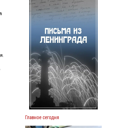
л
я.
е
Главное сегодня