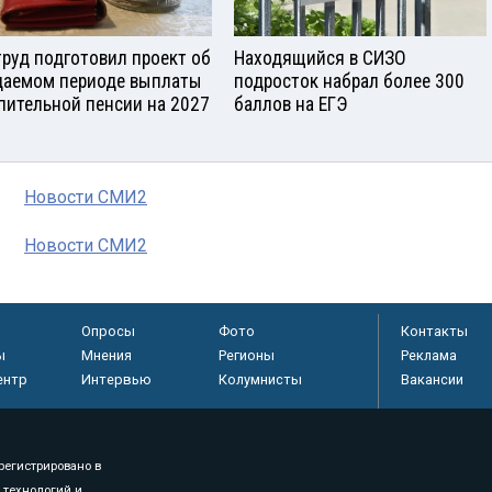
руд подготовил проект об
Находящийся в СИЗО
аемом периоде выплаты
подросток набрал более 300
пительной пенсии на 2027
баллов на ЕГЭ
Новости СМИ2
Новости СМИ2
Опросы
Фото
Контакты
ы
Мнения
Регионы
Реклама
ентр
Интервью
Колумнисты
Вакансии
регистрировано в
 технологий и