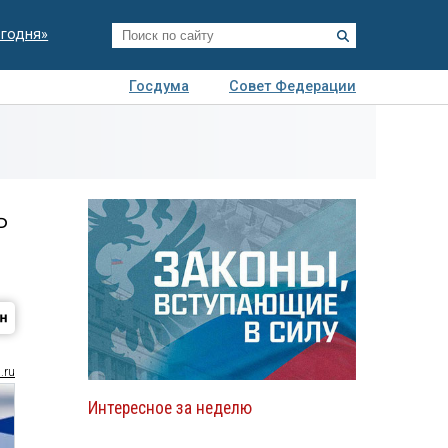
егодня»
Госдума
Совет Федерации
я
Авто
Недвижимость
Технологии
иза
ь
.ru
Интересное за неделю