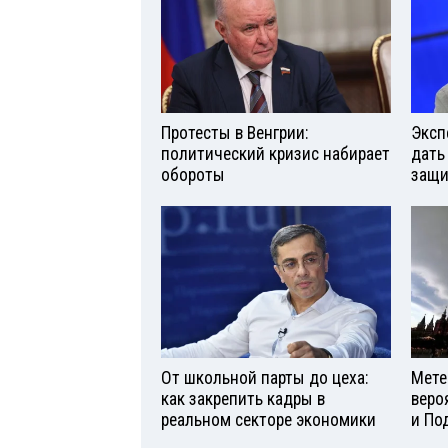
Протесты в Венгрии:
Эксп
политический кризис набирает
дать
обороты
защи
От школьной парты до цеха:
Мете
как закрепить кадры в
веро
реальном секторе экономики
и По