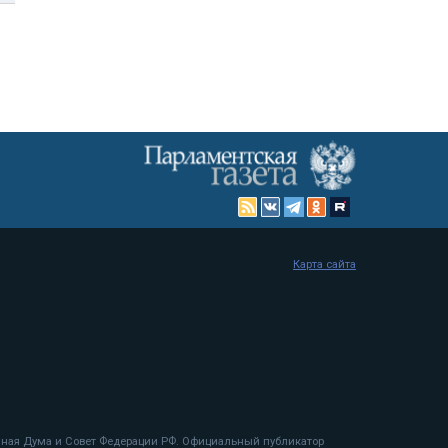
Карта сайта
енная Дума и Совет Федерации РФ. Официальный публикатор