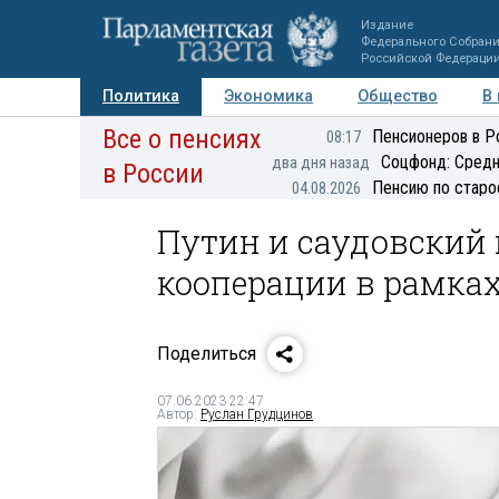
Издание
Федерального Собран
Российской Федераци
Политика
Экономика
Общество
В
Все о пенсиях
Фото
Авторы
Персоны
Мнения
Регионы
Пенсионеров в Р
08:17
Соцфонд: Средн
два дня назад
в России
Пенсию по старо
04.08.2026
Путин и саудовский
кооперации в рамка
Поделиться
07.06.2023 22:47
Автор:
Руслан Грудцинов