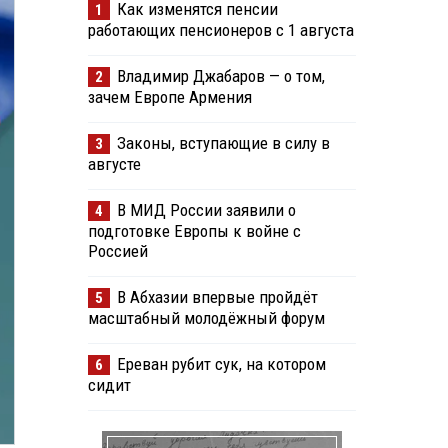
Как изменятся пенсии
1
работающих пенсионеров с 1 августа
Владимир Джабаров — о том,
2
зачем Европе Армения
Законы, вступающие в силу в
3
августе
В МИД России заявили о
4
подготовке Европы к войне с
Россией
В Абхазии впервые пройдёт
5
масштабный молодёжный форум
Ереван рубит сук, на котором
6
сидит