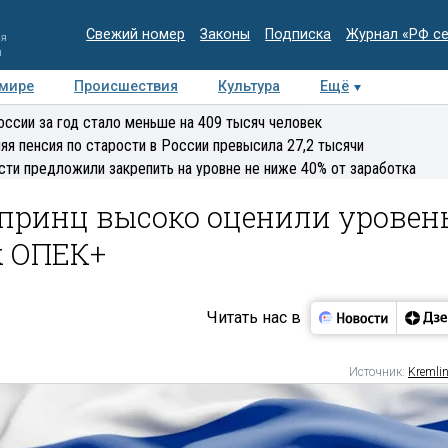
Свежий номер
Законы
Подписка
Журнал «РФ с
ия
и
 мире
Происшествия
Культура
Ещё
Медиацентр
Интервью
Колумнисты
Делова
оссии за год стало меньше на 409 тысяч человек
эксперт
яя пенсия по старости в России превысила 27,2 тысячи
сти предложили закрепить на уровне не ниже 40% от заработка
 принц высоко оценили уровен
х ОПЕК+
Читать нас в
Источник:
Kremlin