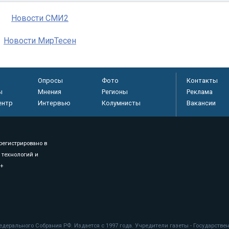
Новости СМИ2
Новости МирТесен
Опросы
Фото
Контакты
ы
Мнения
Регионы
Реклама
ентр
Интервью
Колумнисты
Вакансии
регистрировано в
 технологий и
8+
.
дерального Собрания РФ. Издается с 1997 года. Учредители газеты - Государств