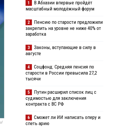
В Абхазии впервые пройдёт
1
масштабный молодёжный форум
Пенсию по старости предложили
2
закрепить на уровне не ниже 40% от
заработка
Законы, вступающие в силу в
3
августе
Соцфонд: Средняя пенсия по
4
старости в России превысила 27,2
тысячи
Путин расширил список лиц с
5
судимостью для заключения
контракта с ВС РФ
Сможет ли ИИ написать оперу и
6
u/
спеть арию