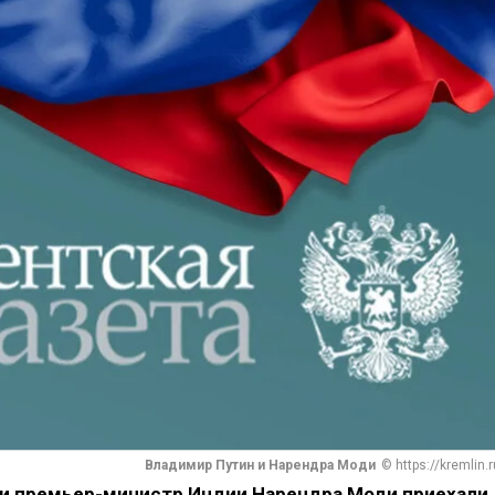
Владимир Путин и Нарендра Моди
© https://kremlin.r
и премьер-министр Индии Нарендра Моди приехали