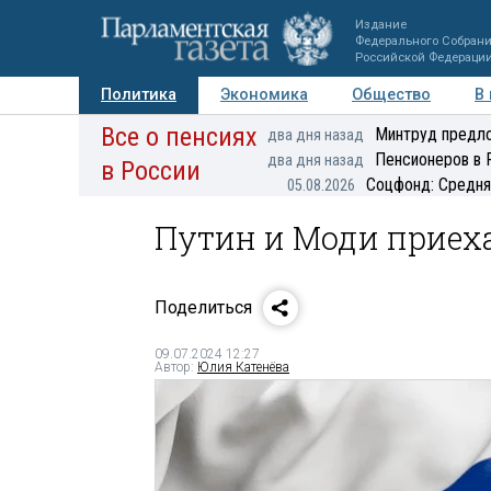
Издание
Федерального Собран
Российской Федераци
Политика
Экономика
Общество
В
Все о пенсиях
Фото
Авторы
Персоны
Мнения
Регионы
Минтруд предло
два дня назад
Пенсионеров в 
два дня назад
в России
Соцфонд: Средня
05.08.2026
Путин и Моди приех
Поделиться
09.07.2024 12:27
Автор:
Юлия Катенёва