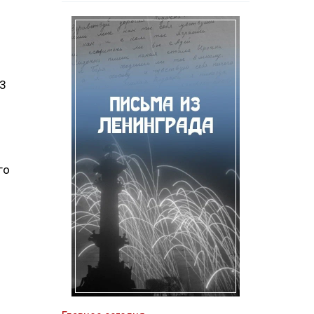
23
м
го