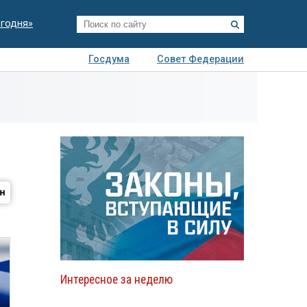
егодня»
Госдума
Совет Федерации
я
Авто
Недвижимость
Технологии
иза
Интересное за неделю