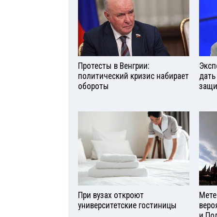
Протесты в Венгрии:
Эксп
политический кризис набирает
дать
обороты
защи
При вузах откроют
Мете
университетские гостиницы
веро
и По