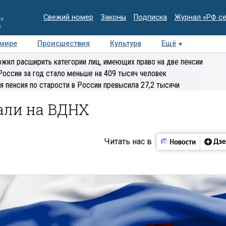
Свежий номер
Законы
Подписка
Журнал «РФ с
ия
и
 мире
Происшествия
Культура
Ещё
Медиацентр
Интервью
Колумнисты
Делова
жил расширить категории лиц, имеющих право на две пенсии
эксперт
России за год стало меньше на 409 тысяч человек
я пенсия по старости в России превысила 27,2 тысячи
али на ВДНХ
Читать нас в