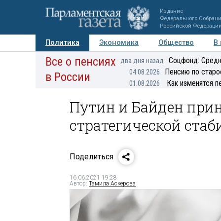
Издание
Федерального Собран
Российской Федераци
Политика
Экономика
Общество
В
Все о пенсиях
Фото
Авторы
Персоны
Мнения
Регионы
Соцфонд: Средн
два дня назад
Пенсию по старо
04.08.2026
в России
Как изменятся п
01.08.2026
Путин и Байден прин
стратегической стаб
Поделиться
16.06.2021 19:28
Автор:
Тамила Аскерова