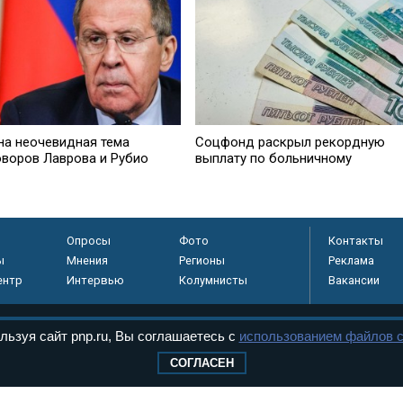
на неочевидная тема
Соцфонд раскрыл рекордную
оворов Лаврова и Рубио
выплату по больничному
Опросы
Фото
Контакты
ы
Мнения
Регионы
Реклама
ентр
Интервью
Колумнисты
Вакансии
льзуя сайт pnp.ru, Вы соглашаетесь с
использованием файлов c
регистрировано в
СОГЛАСЕН
 технологий и
8+