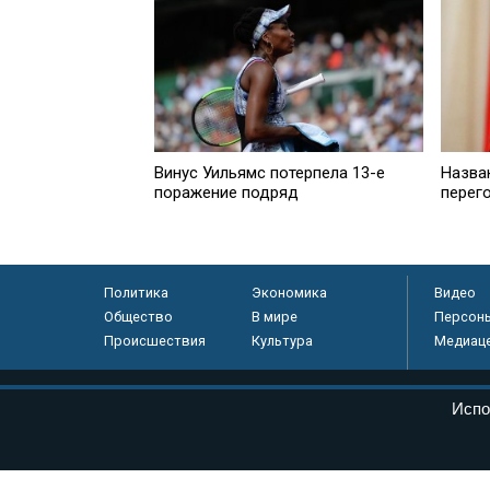
Винус Уильямс потерпела 13-е
Назва
поражение подряд
перег
Политика
Экономика
Видео
Общество
В мире
Персон
Происшествия
Культура
Медиац
© «Парламентская газета», 2026 г.
Испо
Электронное периодическое издание «Парламентская газета» за
Федеральной службе по надзору в сфере связи, информационных
массовых коммуникаций (Роскомнадзор) 05 августа 2011 года. 1