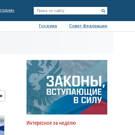
егодня»
Госдума
Совет Федерации
я
Авто
Недвижимость
Технологии
иза
Интересное за неделю