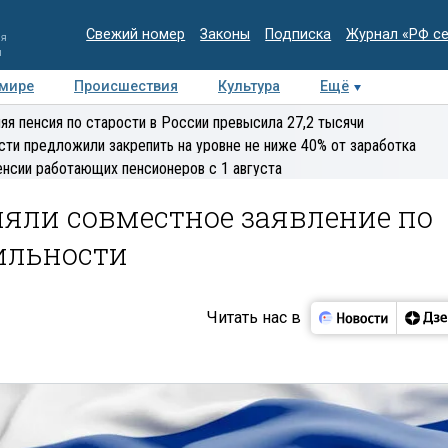
Свежий номер
Законы
Подписка
Журнал «РФ с
ия
и
 мире
Происшествия
Культура
Ещё
Медиацентр
Интервью
Колумнисты
Делова
яя пенсия по старости в России превысила 27,2 тысячи
эксперт
сти предложили закрепить на уровне не ниже 40% от заработка
енсии работающих пенсионеров с 1 августа
яли совместное заявление по
ильности
Читать нас в