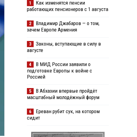
Как изменятся пенсии
1
работающих пенсионеров с 1 августа
Владимир Джабаров — о том,
2
зачем Европе Армения
Законы, вступающие в силу в
3
августе
В МИД России заявили о
4
подготовке Европы к войне с
Россией
В Абхазии впервые пройдёт
5
масштабный молодёжный форум
Ереван рубит сук, на котором
6
сидит