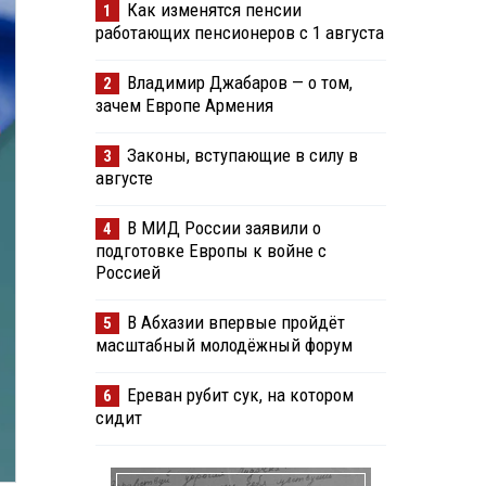
Как изменятся пенсии
1
работающих пенсионеров с 1 августа
Владимир Джабаров — о том,
2
зачем Европе Армения
Законы, вступающие в силу в
3
августе
В МИД России заявили о
4
подготовке Европы к войне с
Россией
В Абхазии впервые пройдёт
5
масштабный молодёжный форум
Ереван рубит сук, на котором
6
сидит