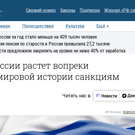
Свежий номер
Законы
Подписка
Журнал «РФ с
ия
и
 мире
Происшествия
Культура
Ещё
Медиацентр
Интервью
Колумнисты
Делова
оссии за год стало меньше на 409 тысяч человек
эксперт
яя пенсия по старости в России превысила 27,2 тысячи
сти предложили закрепить на уровне не ниже 40% от заработка
ссии растет вопреки
мировой истории санкциям
Читать нас в
Источник:
Kremlin