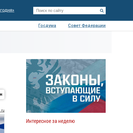
егодня»
Госдума
Совет Федерации
я
Авто
Недвижимость
Технологии
иза
.ru
Интересное за неделю