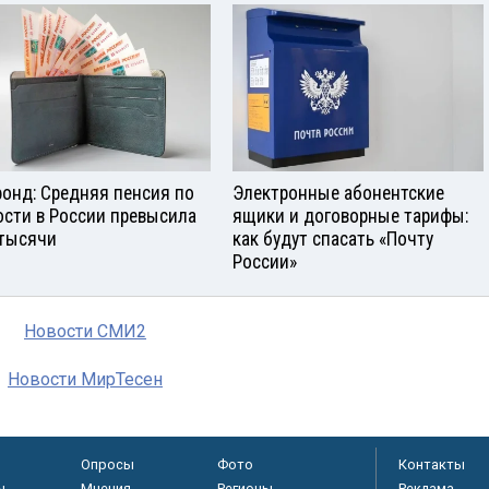
онд: Средняя пенсия по
Электронные абонентские
ости в России превысила
ящики и договорные тарифы:
 тысячи
как будут спасать «Почту
России»
Новости СМИ2
Новости МирТесен
Опросы
Фото
Контакты
ы
Мнения
Регионы
Реклама