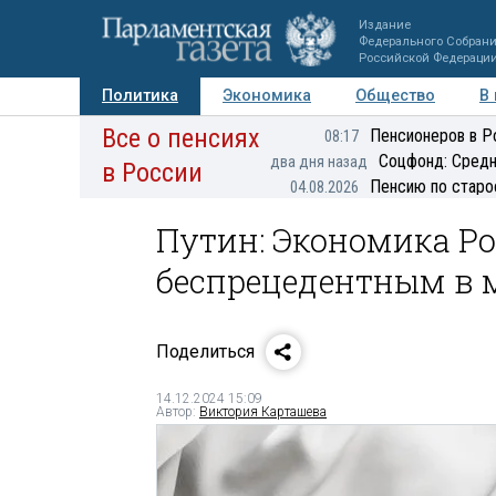
Издание
Федерального Собран
Российской Федераци
Политика
Экономика
Общество
В
Все о пенсиях
Фото
Авторы
Персоны
Мнения
Регионы
Пенсионеров в Р
08:17
Соцфонд: Средн
два дня назад
в России
Пенсию по старо
04.08.2026
Путин: Экономика Ро
беспрецедентным в 
Поделиться
14.12.2024 15:09
Автор:
Виктория Карташева