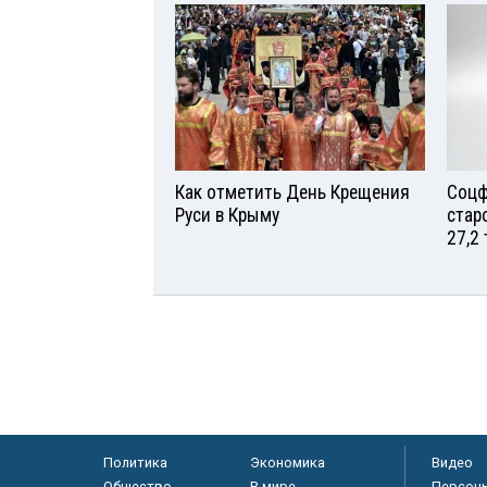
Как отметить День Крещения
Соцф
Руси в Крыму
стар
27,2
Политика
Экономика
Видео
Общество
В мире
Персон