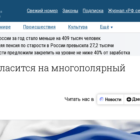
Свежий номер
Законы
Подписка
Журнал «РФ с
ия
и
 мире
Происшествия
Культура
Ещё
Медиацентр
Интервью
Колумнисты
Делова
оссии за год стало меньше на 409 тысяч человек
эксперт
яя пенсия по старости в России превысила 27,2 тысячи
сти предложили закрепить на уровне не ниже 40% от заработка
гласится на многополярный
Читать нас в