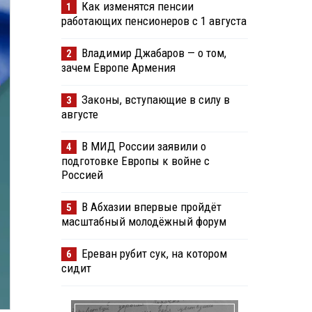
Как изменятся пенсии
1
работающих пенсионеров с 1 августа
Владимир Джабаров — о том,
2
зачем Европе Армения
Законы, вступающие в силу в
3
августе
В МИД России заявили о
4
подготовке Европы к войне с
Россией
В Абхазии впервые пройдёт
5
масштабный молодёжный форум
Ереван рубит сук, на котором
6
сидит