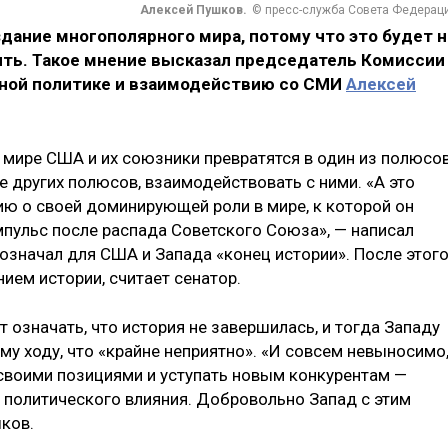
Алексей Пушков.
© пресс-служба Совета Федерац
здание многополярного мира, потому что это будет н
ить. Такое мнение высказал председатель Комиссии
ной политике и взаимодействию со СМИ
Алексей
 мире США и их союзники превратятся в один из полюсов
 других полюсов, взаимодействовать с ними. «А это
ю о своей доминирующей роли в мире, к которой он
пульс после распада Советского Союза», — написал
означал для США и Запада «конец истории». После этог
ем истории, считает сенатор.
означать, что история не завершилась, и тогда Западу
му ходу, что «крайне неприятно». «И совсем невыносимо
 своими позициями и уступать новым конкурентам —
политического влияния. Добровольно Запад с этим
шков.