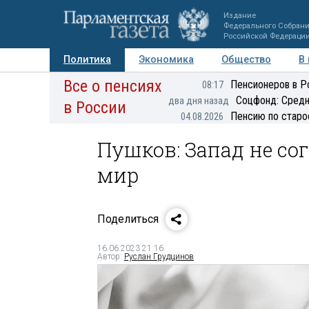
Издание
Федерального Собран
Российской Федераци
Политика
Экономика
Общество
В
Все о пенсиях
Фото
Авторы
Персоны
Мнения
Регионы
Пенсионеров в Р
08:17
Соцфонд: Средн
два дня назад
в России
Пенсию по старо
04.08.2026
Пушков: Запад не со
мир
Поделиться
16.06.2023 21:16
Автор:
Руслан Грудцинов