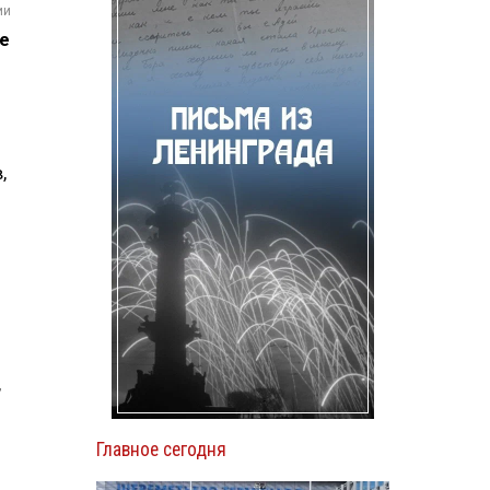
ии
е
,
о
,
Главное сегодня