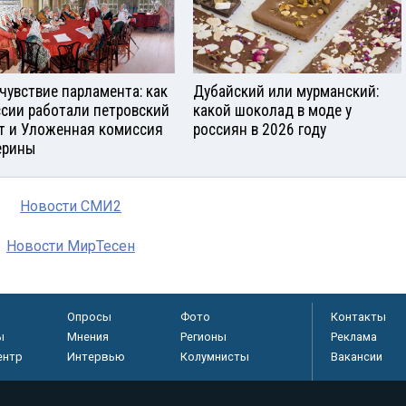
чувствие парламента: как
Дубайский или мурманский:
ссии работали петровский
какой шоколад в моде у
т и Уложенная комиссия
россиян в 2026 году
ерины
Новости СМИ2
Новости МирТесен
Опросы
Фото
Контакты
ы
Мнения
Регионы
Реклама
ентр
Интервью
Колумнисты
Вакансии