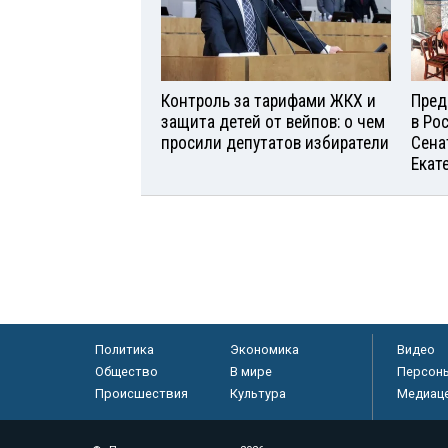
Контроль за тарифами ЖКХ и
Пред
защита детей от вейпов: о чем
в Ро
просили депутатов избиратели
Сена
Екат
Политика
Экономика
Видео
Общество
В мире
Персон
Происшествия
Культура
Медиац