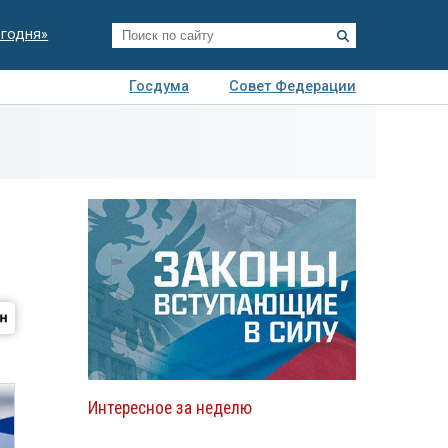
егодня»
Госдума
Совет Федерации
я
Авто
Недвижимость
Технологии
иза
Интересное за неделю