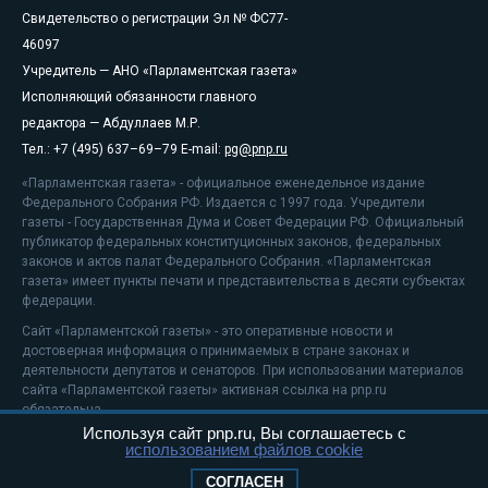
Свидетельство о регистрации Эл № ФС77-
46097
Учредитель — АНО «Парламентская газета»
Исполняющий обязанности главного
редактора — Абдуллаев М.Р.
Тел.: +7 (495) 637–69–79 E-mail:
pg@pnp.ru
«Парламентская газета» - официальное еженедельное издание
Федерального Собрания РФ. Издается с 1997 года. Учредители
газеты - Государственная Дума и Совет Федерации РФ. Официальный
публикатор федеральных конституционных законов, федеральных
законов и актов палат Федерального Собрания. «Парламентская
газета» имеет пункты печати и представительства в десяти субъектах
федерации.
Сайт «Парламентской газеты» - это оперативные новости и
достоверная информация о принимаемых в стране законах и
деятельности депутатов и сенаторов. При использовании материалов
сайта «Парламентской газеты» активная ссылка на pnp.ru
обязательна.
Используя сайт pnp.ru, Вы соглашаетесь с
На информационном ресурсе применяются
рекомендательные
использованием файлов cookie
технологии
Положение о защите персональных данных
СОГЛАСЕН