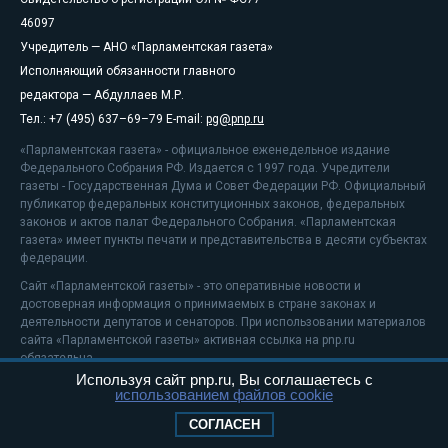
46097
Учредитель — АНО «Парламентская газета»
Исполняющий обязанности главного
редактора — Абдуллаев М.Р.
Тел.: +7 (495) 637–69–79 E-mail:
pg@pnp.ru
«Парламентская газета» - официальное еженедельное издание
Федерального Собрания РФ. Издается с 1997 года. Учредители
газеты - Государственная Дума и Совет Федерации РФ. Официальный
публикатор федеральных конституционных законов, федеральных
законов и актов палат Федерального Собрания. «Парламентская
газета» имеет пункты печати и представительства в десяти субъектах
федерации.
Сайт «Парламентской газеты» - это оперативные новости и
достоверная информация о принимаемых в стране законах и
деятельности депутатов и сенаторов. При использовании материалов
сайта «Парламентской газеты» активная ссылка на pnp.ru
обязательна.
Используя сайт pnp.ru, Вы соглашаетесь с
На информационном ресурсе применяются
рекомендательные
использованием файлов cookie
технологии
Положение о защите персональных данных
СОГЛАСЕН