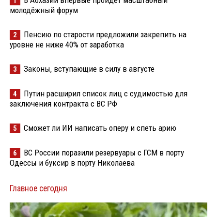
В Абхазии впервые пройдёт масштабный
1
молодёжный форум
Пенсию по старости предложили закрепить на
2
уровне не ниже 40% от заработка
Законы, вступающие в силу в августе
3
Путин расширил список лиц с судимостью для
4
заключения контракта с ВС РФ
Сможет ли ИИ написать оперу и спеть арию
5
ВС России поразили резервуары с ГСМ в порту
6
Одессы и буксир в порту Николаева
Главное сегодня