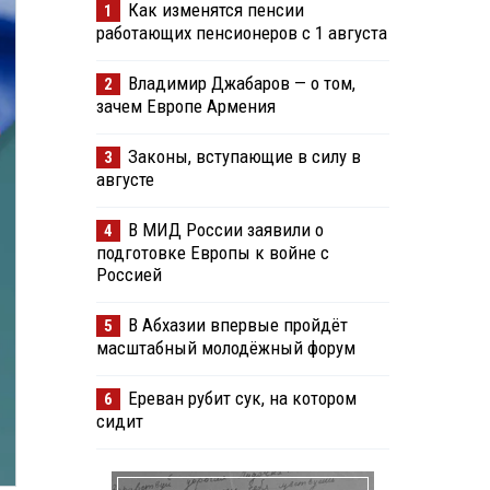
Как изменятся пенсии
1
работающих пенсионеров с 1 августа
Владимир Джабаров — о том,
2
зачем Европе Армения
Законы, вступающие в силу в
3
августе
В МИД России заявили о
4
подготовке Европы к войне с
Россией
В Абхазии впервые пройдёт
5
масштабный молодёжный форум
Ереван рубит сук, на котором
6
сидит