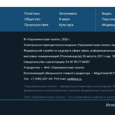
Политика
Экономика
Видео
Общество
В мире
Персон
Происшествия
Культура
Медиац
© «Парламентская газета», 2026 г.
Электронное периодическое издание «Парламентская газета» за
Федеральной службе по надзору в сфере связи, информационных
массовых коммуникаций (Роскомнадзор) 05 августа 2011 года. 1
Свидетельство о регистрации Эл № ФС77-46097
Учредитель — АНО «Парламентская газета»
Исполняющий обязанности главного редактора — Абдуллаев М.Р
Тел.: +7 (495) 637–69–79 E-mail:
pg@pnp.ru
«Парламентская газета» - официальное еженедельное издание Фе
федеральных конституционных законов, федеральных законов и а
Сайт «Парламентской газеты» - это оперативные новости и дост
«Парламентской газеты» активная ссылка на pnp.ru обязательна.
Испо
На информационном ресурсе применяются
рекомендательные т
Положение о защите персональных данных