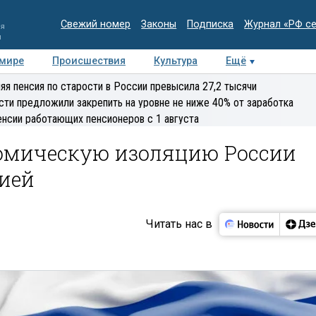
Свежий номер
Законы
Подписка
Журнал «РФ с
ия
и
 мире
Происшествия
Культура
Ещё
Медиацентр
Интервью
Колумнисты
Делова
яя пенсия по старости в России превысила 27,2 тысячи
эксперт
сти предложили закрепить на уровне не ниже 40% от заработка
енсии работающих пенсионеров с 1 августа
омическую изоляцию России
ией
Читать нас в