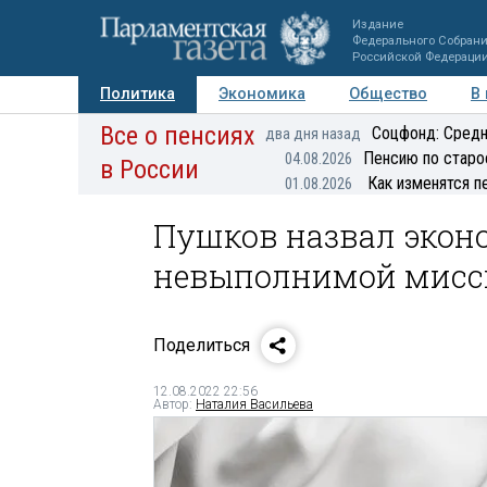
Издание
Федерального Собран
Российской Федераци
Политика
Экономика
Общество
В
Все о пенсиях
Фото
Авторы
Персоны
Мнения
Регионы
Соцфонд: Средн
два дня назад
Пенсию по старо
04.08.2026
в России
Как изменятся п
01.08.2026
Пушков назвал экон
невыполнимой мисс
Поделиться
12.08.2022 22:56
Автор:
Наталия Васильева