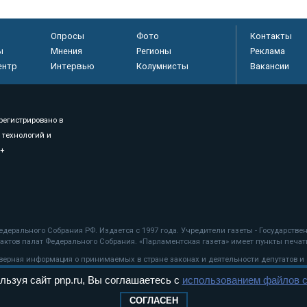
Опросы
Фото
Контакты
ы
Мнения
Регионы
Реклама
ентр
Интервью
Колумнисты
Вакансии
регистрировано в
 технологий и
8+
.
дерального Собрания РФ. Издается с 1997 года. Учредители газеты - Государств
ктов палат Федерального Собрания. «Парламентская газета» имеет пункты печати
оверная информация о принимаемых в стране законах и деятельности депутатов и
льзуя сайт pnp.ru, Вы соглашаетесь с
использованием файлов c
ехнологии
СОГЛАСЕН