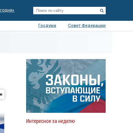
егодня»
Госдума
Совет Федерации
я
Авто
Недвижимость
Технологии
иза
Интересное за неделю