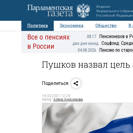
Издание
Федерального Собран
Российской Федераци
Политика
Экономика
Общество
В
Все о пенсиях
Фото
Авторы
Персоны
Мнения
Регионы
Пенсионеров в Р
08:17
Соцфонд: Средн
два дня назад
в России
Пенсию по старо
04.08.2026
Пушков назвал цель 
Поделиться
19.03.2021 12:29
Автор:
Алёна Анисимова