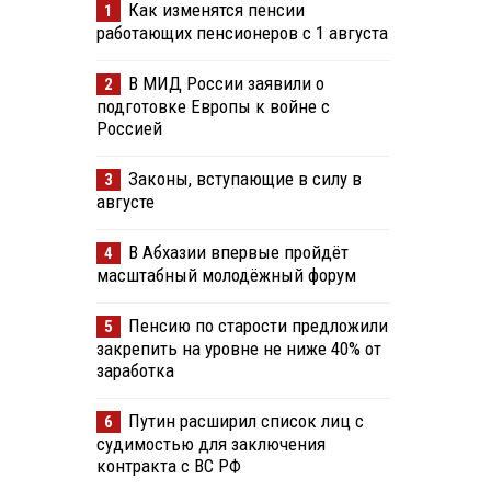
Как изменятся пенсии
1
работающих пенсионеров с 1 августа
В МИД России заявили о
2
подготовке Европы к войне с
Россией
Законы, вступающие в силу в
3
августе
В Абхазии впервые пройдёт
4
масштабный молодёжный форум
Пенсию по старости предложили
5
закрепить на уровне не ниже 40% от
заработка
Путин расширил список лиц с
6
судимостью для заключения
контракта с ВС РФ