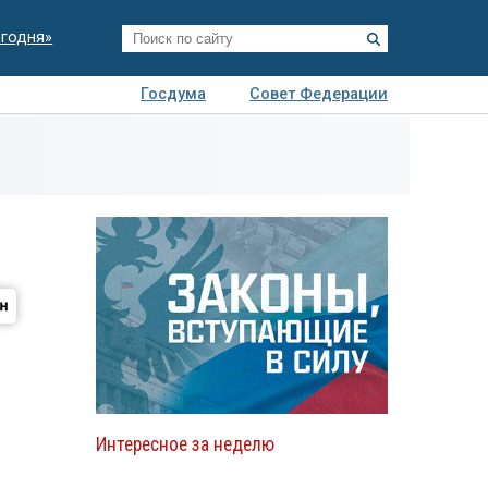
егодня»
Госдума
Совет Федерации
я
Авто
Недвижимость
Технологии
иза
Интересное за неделю