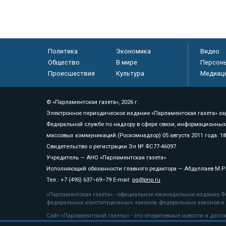
Политика
Экономика
Видео
Общество
В мире
Персон
Происшествия
Культура
Медиац
© «Парламентская газета», 2026 г.
Электронное периодическое издание «Парламентская газета» за
Федеральной службе по надзору в сфере связи, информационных
массовых коммуникаций (Роскомнадзор) 05 августа 2011 года. 1
Свидетельство о регистрации Эл № ФС77-46097
Учредитель — АНО «Парламентская газета»
Исполняющий обязанности главного редактора — Абдуллаев М.Р
Тел.: +7 (495) 637–69–79 E-mail:
pg@pnp.ru
«Парламентская газета» - официальное еженедельное издание Фе
федеральных конституционных законов, федеральных законов и а
Сайт «Парламентской газеты» - это оперативные новости и дост
«Парламентской газеты» активная ссылка на pnp.ru обязательна.