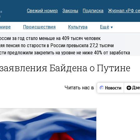
Свежий номер
Законы
Подписка
Журнал «РФ с
ия
и
 мире
Происшествия
Культура
Ещё
Медиацентр
Интервью
Колумнисты
Делова
оссии за год стало меньше на 409 тысяч человек
эксперт
яя пенсия по старости в России превысила 27,2 тысячи
сти предложили закрепить на уровне не ниже 40% от заработка
заявления Байдена о Путине
Читать нас в