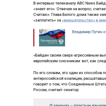
В интервью телеканалу ABC News Байде
«знает его». Отвечая на вопрос, счита
Считаю». Глава Белого дома также зая
«заплатить» за
«вмешательство» в ам
Владимир Путин о
«Байден своим сверх-агрессивным вы
европейским союзникам: вот, как след
По его словам, это один из способов
антироссийской коалиции, расшатавше
говорит о том, что Соединённые Штат
России, считает сенатор.