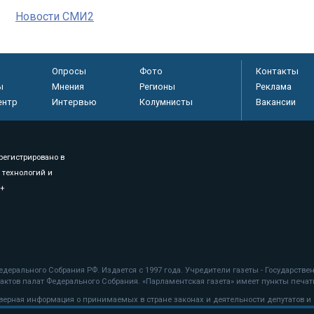
Новости СМИ2
Опросы
Фото
Контакты
ы
Мнения
Регионы
Реклама
ентр
Интервью
Колумнисты
Вакансии
регистрировано в
 технологий и
8+
.
дерального Собрания РФ. Издается с 1997 года. Учредители газеты - Государств
ктов палат Федерального Собрания. «Парламентская газета» имеет пункты печати
оверная информация о принимаемых в стране законах и деятельности депутатов и