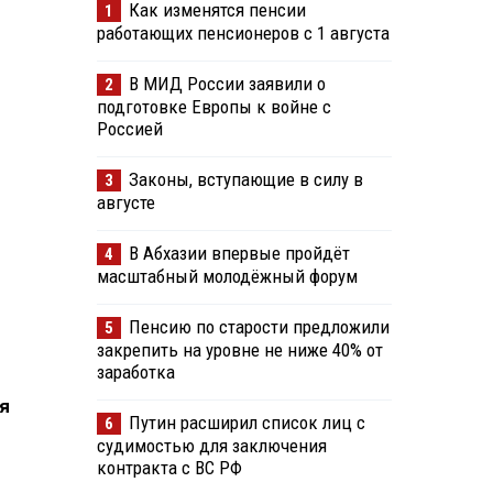
Как изменятся пенсии
1
работающих пенсионеров с 1 августа
В МИД России заявили о
2
подготовке Европы к войне с
Россией
Законы, вступающие в силу в
3
августе
В Абхазии впервые пройдёт
4
масштабный молодёжный форум
Пенсию по старости предложили
5
закрепить на уровне не ниже 40% от
заработка
я
Путин расширил список лиц с
6
судимостью для заключения
контракта с ВС РФ