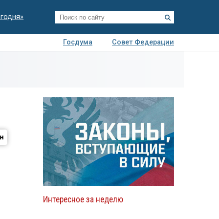
егодня»
Госдума
Совет Федерации
я
Авто
Недвижимость
Технологии
иза
Интересное за неделю