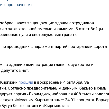
и и прозрачными
ы забрасывают защищающих здание сотрудников
и с зажигательной смесью и камнями. В ответ бойцы
зиновые пули и светошумовые гранаты.
 не прошедших в парламент партий протаранили ворота
емя в здании администрации главы государства и
 депутатов нет.
 Киргизии
прошли
в воскресенье, 4 октября. За
тий. Согласно предварительным данным, барьер в семь
идирует партия «Биримдик», набравшая 408 тысяч голосо
 следует «Мекеним Кыргызстан» — 24,01 процента. Барье
 «Бутун Кыргызстан» и «Кыргызстан».