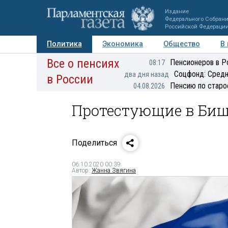
Издание
Федерального Собран
Российской Федераци
Политика
Экономика
Общество
В
Все о пенсиях
Фото
Авторы
Персоны
Мнения
Регионы
Пенсионеров в Р
08:17
Соцфонд: Средн
два дня назад
в России
Пенсию по старо
04.08.2026
Протестующие в Биш
Поделиться
06.10.2020 00:39
Автор:
Жанна Звягина