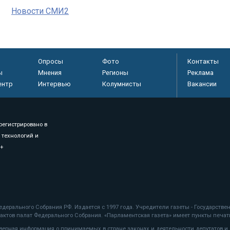
Новости СМИ2
Опросы
Фото
Контакты
ы
Мнения
Регионы
Реклама
ентр
Интервью
Колумнисты
Вакансии
регистрировано в
 технологий и
8+
.
дерального Собрания РФ. Издается с 1997 года. Учредители газеты - Государств
ктов палат Федерального Собрания. «Парламентская газета» имеет пункты печати
оверная информация о принимаемых в стране законах и деятельности депутатов и