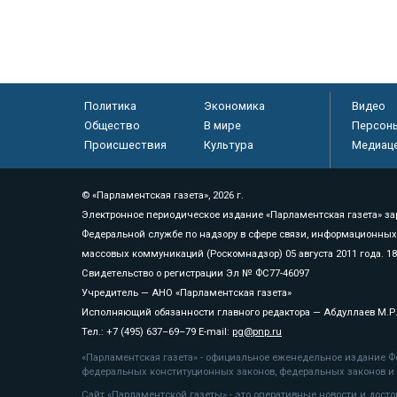
Политика
Экономика
Видео
Общество
В мире
Персон
Происшествия
Культура
Медиац
© «Парламентская газета», 2026 г.
Электронное периодическое издание «Парламентская газета» за
Федеральной службе по надзору в сфере связи, информационных
массовых коммуникаций (Роскомнадзор) 05 августа 2011 года. 1
Свидетельство о регистрации Эл № ФС77-46097
Учредитель — АНО «Парламентская газета»
Исполняющий обязанности главного редактора — Абдуллаев М.Р
Тел.: +7 (495) 637–69–79 E-mail:
pg@pnp.ru
«Парламентская газета» - официальное еженедельное издание Фе
федеральных конституционных законов, федеральных законов и а
Сайт «Парламентской газеты» - это оперативные новости и дост