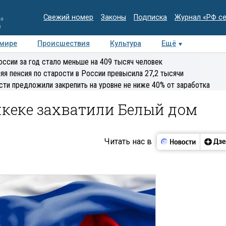
Свежий номер
Законы
Подписка
Журнал «РФ с
ия
и
 мире
Происшествия
Культура
Ещё
Медиацентр
Интервью
Колумнисты
Делова
оссии за год стало меньше на 409 тысяч человек
эксперт
яя пенсия по старости в России превысила 27,2 тысячи
сти предложили закрепить на уровне не ниже 40% от заработка
кеке захватили Белый дом
Читать нас в