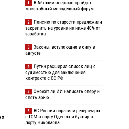
В Абхазии впервые пройдёт
1
масштабный молодёжный форум
Пенсию по старости предложили
2
закрепить на уровне не ниже 40% от
заработка
Законы, вступающие в силу в
3
августе
Путин расширил список лиц с
4
судимостью для заключения
контракта с ВС РФ
Сможет ли ИИ написать оперу и
5
спеть арию
ВС России поразили резервуары
6
с ГСМ в порту Одессы и буксир в
но
порту Николаева