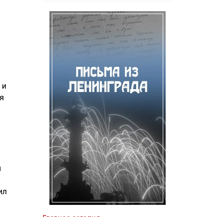
 и
я
ч
ил