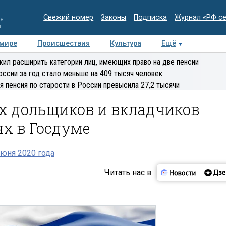
Свежий номер
Законы
Подписка
Журнал «РФ с
ия
и
 мире
Происшествия
Культура
Ещё
Медиацентр
Интервью
Колумнисты
Делова
ил расширить категории лиц, имеющих право на две пенсии
эксперт
оссии за год стало меньше на 409 тысяч человек
я пенсия по старости в России превысила 27,2 тысячи
х дольщиков и вкладчиков
ях в Госдуме
юня 2020 года
Читать нас в