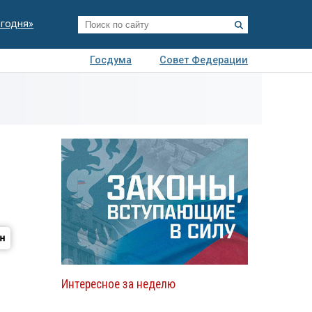
егодня»
Госдума
Совет Федерации
я
Авто
Недвижимость
Технологии
иза
Интересное за неделю