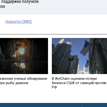
 поддержки получили
еля
Новости СМИ2
канские ученые обнаружили
В AmCham оценили потери
ере рыбу-демона
бизнеса США от санкций против
РФ