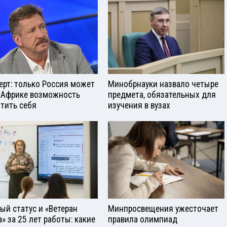
ерт: только Россия может
Минобрнауки назвало четыре
 Африке возможность
предмета, обязательных для
тить себя
изучения в вузах
ый статус и «Ветеран
Минпросвещения ужесточает
а» за 25 лет работы: какие
правила олимпиад