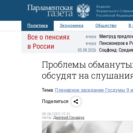
Издание
Федерального Собран
Российской Федераци
Политика
Экономика
Общество
В
Все о пенсиях
Фото
Авторы
Персоны
Мнения
Регионы
Минтруд предлож
вчера
Пенсионеров в Р
вчера
в России
Соцфонд: Средня
05.08.2026
Проблемы обмануты
обсудят на слушани
Тема:
Пленарное заседание Госдумы 9 и
Поделиться
09.06.2020 15:31
Автор:
Дмитрий Гончарук