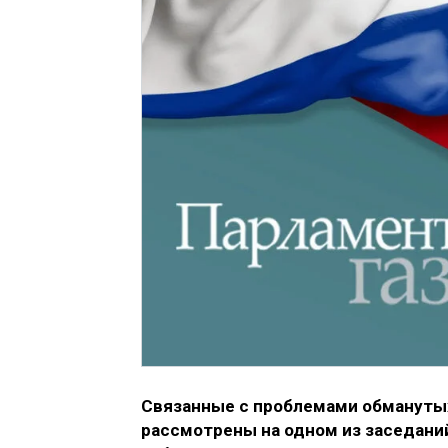
Связанные с проблемами обмануты
рассмотрены на одном из заседани