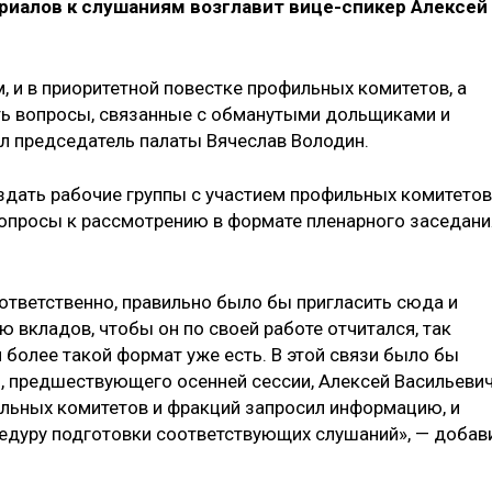
риалов к слушаниям возглавит вице-спикер Алексей
м, и в приоритетной повестке профильных комитетов, а
ть вопросы, связанные с обманутыми дольщиками и
л председатель палаты Вячеслав Володин.
дать рабочие группы с участием профильных комитетов
опросы к рассмотрению в формате пленарного заседани
оответственно, правильно было бы пригласить сюда и
ю вкладов, чтобы он по своей работе отчитался, так
м более такой формат уже есть. В этой связи было бы
, предшествующего осенней сессии, Алексей Васильеви
фильных комитетов и фракций запросил информацию, и
едуру подготовки соответствующих слушаний», — добав