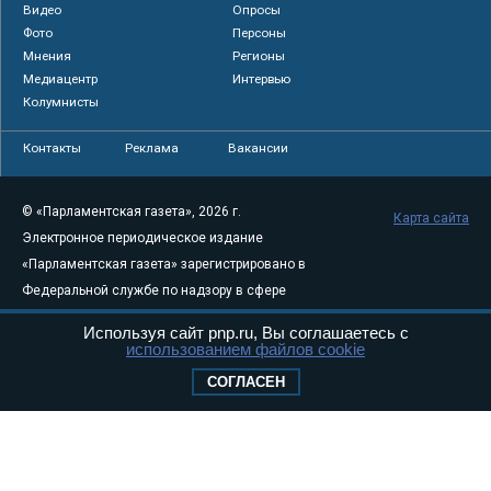
Видео
Опросы
Фото
Персоны
Мнения
Регионы
Медиацентр
Интервью
Колумнисты
Контакты
Реклама
Вакансии
© «Парламентская газета», 2026 г.
Карта сайта
Электронное периодическое издание
«Парламентская газета» зарегистрировано в
Федеральной службе по надзору в сфере
связи, информационных технологий и
Используя сайт pnp.ru, Вы соглашаетесь с
массовых коммуникаций (Роскомнадзор) 05
использованием файлов cookie
августа 2011 года. 18+
СОГЛАСЕН
Свидетельство о регистрации Эл № ФС77-
46097
Учредитель — АНО «Парламентская газета»
Исполняющий обязанности главного