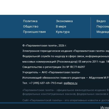
Политика
Экономика
Видео
Общество
В мире
Персон
Происшествия
Культура
Медиац
© «Парламентская газета», 2026 г.
Электронное периодическое издание «Парламентская газета» за
Федеральной службе по надзору в сфере связи, информационных
массовых коммуникаций (Роскомнадзор) 05 августа 2011 года. 1
Свидетельство о регистрации Эл № ФС77-46097
Учредитель — АНО «Парламентская газета»
Исполняющий обязанности главного редактора — Абдуллаев М.Р
Тел.: +7 (495) 637–69–79 E-mail:
pg@pnp.ru
«Парламентская газета» - официальное еженедельное издание Фе
федеральных конституционных законов, федеральных законов и а
Сайт «Парламентской газеты» - это оперативные новости и дост
«Парламентской газеты» активная ссылка на pnp.ru обязательна.
Испо