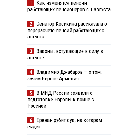
Как изменятся пенсии
1
работающих пенсионеров с 1 августа
Сенатор Косихина рассказала о
2
перерасчете пенсий работающих с 1
августа
Законы, вступающие в силу в
3
августе
Владимир Джабаров — о том,
4
зачем Европе Армения
В МИД России заявили о
5
подготовке Европы к войне с
Россией
Ереван рубит сук, на котором
6
сидит