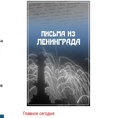
бе
в
 в
Главное сегодня