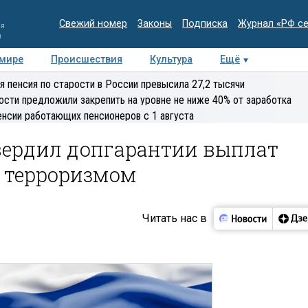
Свежий номер
Законы
Подписка
Журнал «РФ с
ия
и
 мире
Происшествия
Культура
Ещё
Медиацентр
Интервью
Колумнисты
Делова
я пенсия по старости в России превысила 27,2 тысячи
эксперт
ости предложили закрепить на уровне не ниже 40% от заработка
енсии работающих пенсионеров с 1 августа
ердил допгарантии выплат
 терроризмом
Читать нас в