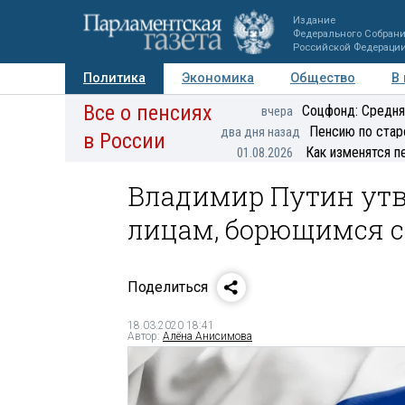
Издание
Федерального Собран
Российской Федераци
Политика
Экономика
Общество
В
Все о пенсиях
Фото
Авторы
Персоны
Мнения
Регионы
Соцфонд: Средня
вчера
Пенсию по стар
два дня назад
в России
Как изменятся п
01.08.2026
Владимир Путин утв
лицам, борющимся с
Поделиться
18.03.2020 18:41
Автор:
Алёна Анисимова