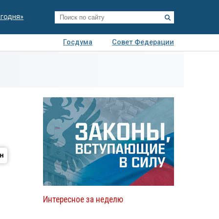
егодня»
Госдума
Совет Федерации
я
Авто
Недвижимость
Технологии
иза
Интересное за неделю