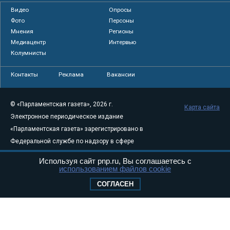
Видео
Опросы
Фото
Персоны
Мнения
Регионы
Медиацентр
Интервью
Колумнисты
Контакты
Реклама
Вакансии
© «Парламентская газета», 2026 г.
Карта сайта
Электронное периодическое издание
«Парламентская газета» зарегистрировано в
Федеральной службе по надзору в сфере
связи, информационных технологий и
Используя сайт pnp.ru, Вы соглашаетесь с
массовых коммуникаций (Роскомнадзор) 05
использованием файлов cookie
августа 2011 года. 18+
СОГЛАСЕН
Свидетельство о регистрации Эл № ФС77-
46097
Учредитель — АНО «Парламентская газета»
Исполняющий обязанности главного