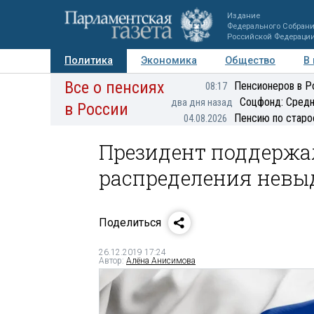
Издание
Федерального Собран
Российской Федераци
Политика
Экономика
Общество
В
Все о пенсиях
Фото
Авторы
Персоны
Мнения
Регионы
Пенсионеров в Р
08:17
Соцфонд: Средн
два дня назад
в России
Пенсию по старо
04.08.2026
Президент поддержа
распределения невы
Поделиться
26.12.2019 17:24
Автор:
Алёна Анисимова