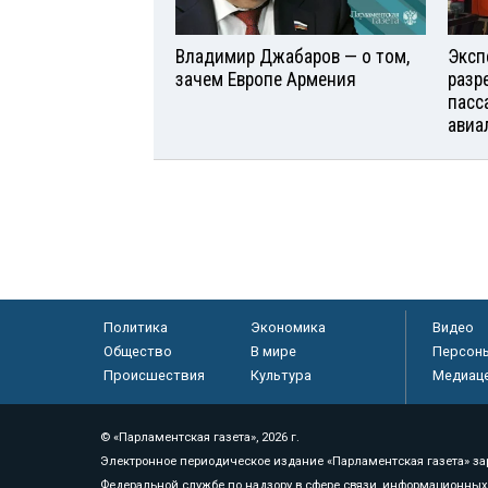
Владимир Джабаров — о том,
Эксп
зачем Европе Армения
разр
пасс
авиа
Политика
Экономика
Видео
Общество
В мире
Персон
Происшествия
Культура
Медиац
© «Парламентская газета», 2026 г.
Электронное периодическое издание «Парламентская газета» за
Федеральной службе по надзору в сфере связи, информационных