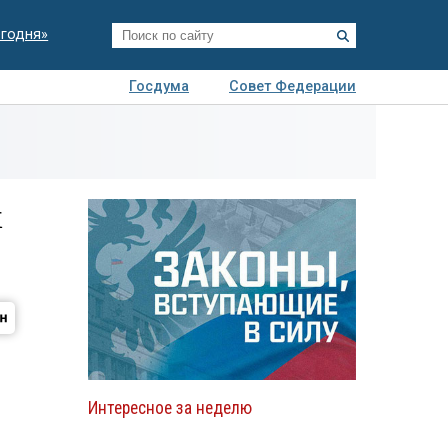
егодня»
Госдума
Совет Федерации
я
Авто
Недвижимость
Технологии
иза
к
Интересное за неделю