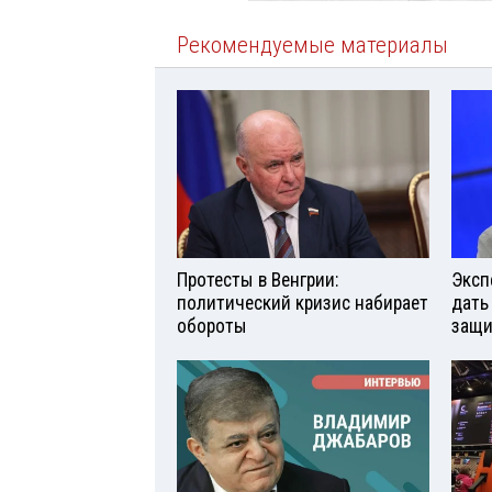
Рекомендуемые материалы
Протесты в Венгрии:
Эксп
политический кризис набирает
дать
обороты
защи