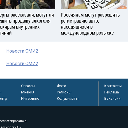
ерты рассказали, могут ли
Россиянам могут разрешить
ешить продажу алкоголя
регистрацию авто,
ажирам внутренних
находящихся в
линий
международном розыске
Новости СМИ2
Новости СМИ2
Опросы
Фото
Контакты
ы
Мнения
Регионы
Реклама
ентр
Интервью
Колумнисты
Вакансии
регистрировано в
 технологий и