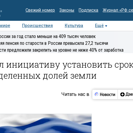
Свежий номер
Законы
Подписка
Журнал «РФ с
ия
и
 мире
Происшествия
Культура
Ещё
Медиацентр
Интервью
Колумнисты
Делова
оссии за год стало меньше на 409 тысяч человек
эксперт
яя пенсия по старости в России превысила 27,2 тысячи
сти предложили закрепить на уровне не ниже 40% от заработка
л инициативу установить сро
деленных долей земли
Читать нас в