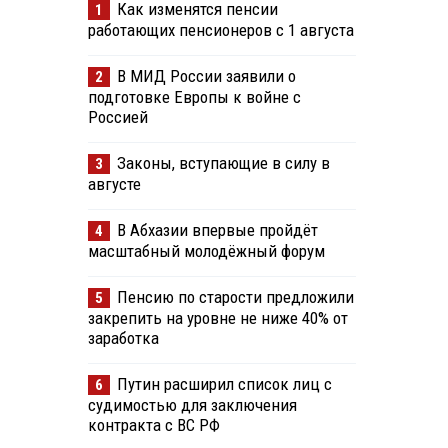
Как изменятся пенсии
1
работающих пенсионеров с 1 августа
В МИД России заявили о
2
подготовке Европы к войне с
Россией
Законы, вступающие в силу в
3
августе
В Абхазии впервые пройдёт
4
масштабный молодёжный форум
Пенсию по старости предложили
5
закрепить на уровне не ниже 40% от
заработка
Путин расширил список лиц с
6
судимостью для заключения
контракта с ВС РФ