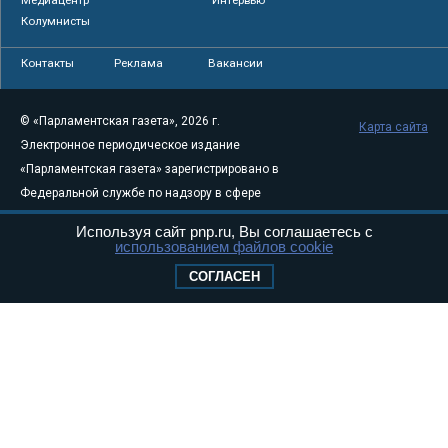
Колумнисты
Контакты
Реклама
Вакансии
© «Парламентская газета», 2026 г.
Карта сайта
Электронное периодическое издание
«Парламентская газета» зарегистрировано в
Федеральной службе по надзору в сфере
связи, информационных технологий и
Используя сайт pnp.ru, Вы соглашаетесь с
массовых коммуникаций (Роскомнадзор) 05
использованием файлов cookie
августа 2011 года. 18+
СОГЛАСЕН
Свидетельство о регистрации Эл № ФС77-
46097
Учредитель — АНО «Парламентская газета»
Исполняющий обязанности главного
редактора — Абдуллаев М.Р.
Тел.: +7 (495) 637–69–79 E-mail:
pg@pnp.ru
«Парламентская газета» - официальное еженедельное издание