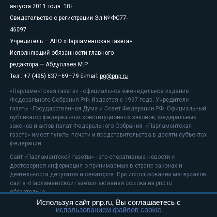
августа 2011 года. 18+
Свидетельство о регистрации Эл № ФС77-
46097
Учредитель — АНО «Парламентская газета»
Исполняющий обязанности главного
редактора — Абдуллаев М.Р.
Тел.: +7 (495) 637–69–79 E-mail:
pg@pnp.ru
«Парламентская газета» - официальное еженедельное издание
Федерального Собрания РФ. Издается с 1997 года. Учредители
газеты - Государственная Дума и Совет Федерации РФ. Официальный
публикатор федеральных конституционных законов, федеральных
законов и актов палат Федерального Собрания. «Парламентская
газета» имеет пункты печати и представительства в десяти субъектах
федерации.
Сайт «Парламентской газеты» - это оперативные новости и
достоверная информация о принимаемых в стране законах и
деятельности депутатов и сенаторов. При использовании материалов
сайта «Парламентской газеты» активная ссылка на pnp.ru
обязательна.
Используя сайт pnp.ru, Вы соглашаетесь с
На информационном ресурсе применяются
рекомендательные
использованием файлов cookie
технологии