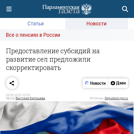
Статьи
Новости
Все о пенсиях в России
Предоставление субсидий на
развитие сел предложили
скорректировать
05.05.2023 10:33
Автор:
Виктория Карташева
Источник:
Regulation.gov.ru