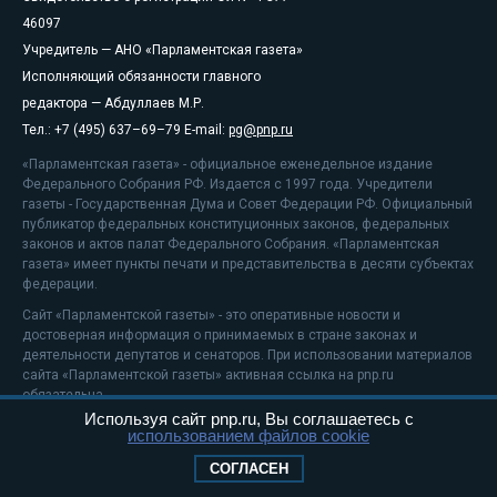
46097
Учредитель — АНО «Парламентская газета»
Исполняющий обязанности главного
редактора — Абдуллаев М.Р.
Тел.: +7 (495) 637–69–79 E-mail:
pg@pnp.ru
«Парламентская газета» - официальное еженедельное издание
Федерального Собрания РФ. Издается с 1997 года. Учредители
газеты - Государственная Дума и Совет Федерации РФ. Официальный
публикатор федеральных конституционных законов, федеральных
законов и актов палат Федерального Собрания. «Парламентская
газета» имеет пункты печати и представительства в десяти субъектах
федерации.
Сайт «Парламентской газеты» - это оперативные новости и
достоверная информация о принимаемых в стране законах и
деятельности депутатов и сенаторов. При использовании материалов
сайта «Парламентской газеты» активная ссылка на pnp.ru
обязательна.
Используя сайт pnp.ru, Вы соглашаетесь с
На информационном ресурсе применяются
рекомендательные
использованием файлов cookie
технологии
Положение о защите персональных данных
СОГЛАСЕН