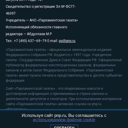
Свидетельство о регистрации Эл № ФС77-
46097
Учредитель — АНО «Парламентская газета»
Исполняющий обязанности главного
редактора — Абдуллаев М.Р.
Тел.: +7 (495) 637–69–79 E-mail:
pg@pnp.ru
«Парламентская газета» - официальное еженедельное издание
Федерального Собрания РФ. Издается с 1997 года. Учредители
газеты - Государственная Дума и Совет Федерации РФ. Официальный
публикатор федеральных конституционных законов, федеральных
законов и актов палат Федерального Собрания. «Парламентская
газета» имеет пункты печати и представительства в десяти субъектах
федерации.
Сайт «Парламентской газеты» - это оперативные новости и
достоверная информация о принимаемых в стране законах и
деятельности депутатов и сенаторов. При использовании материалов
сайта «Парламентской газеты» активная ссылка на pnp.ru
обязательна.
Используя сайт pnp.ru, Вы соглашаетесь с
На информационном ресурсе применяются
рекомендательные
использованием файлов cookie
технологии
Положение о защите персональных данных