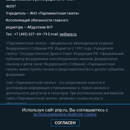
46097
Учредитель — АНО «Парламентская газета»
Исполняющий обязанности главного
редактора — Абдуллаев М.Р.
Тел.: +7 (495) 637–69–79 E-mail:
pg@pnp.ru
«Парламентская газета» - официальное еженедельное издание
Федерального Собрания РФ. Издается с 1997 года. Учредители
газеты - Государственная Дума и Совет Федерации РФ. Официальный
публикатор федеральных конституционных законов, федеральных
законов и актов палат Федерального Собрания. «Парламентская
газета» имеет пункты печати и представительства в десяти субъектах
федерации.
Сайт «Парламентской газеты» - это оперативные новости и
достоверная информация о принимаемых в стране законах и
деятельности депутатов и сенаторов. При использовании материалов
сайта «Парламентской газеты» активная ссылка на pnp.ru
обязательна.
Используя сайт pnp.ru, Вы соглашаетесь с
На информационном ресурсе применяются
рекомендательные
использованием файлов cookie
технологии
Положение о защите персональных данных
СОГЛАСЕН