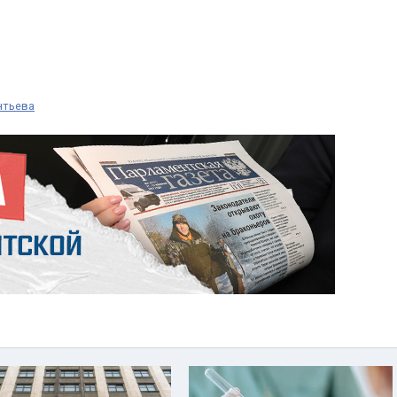
нтьева