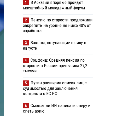
В Абхазии впервые пройдёт
1
масштабный молодёжный форум
Пенсию по старости предложили
2
закрепить на уровне не ниже 40% от
заработка
Законы, вступающие в силу в
3
августе
Соцфонд: Средняя пенсия по
4
старости в России превысила 27,2
тысячи
Путин расширил список лиц с
5
судимостью для заключения
контракта с ВС РФ
Сможет ли ИИ написать оперу и
6
спеть арию