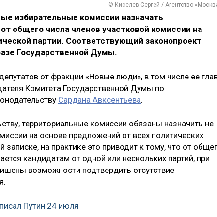
© Киселев Сергей / Агентство «Москв
ные избирательные комиссии назначать
от общего числа членов участковой комиссии на
ической партии. Соответствующий законопроект
 базе Государственной Думы.
епутатов от фракции «Новые люди», в том числе ее гла
дателя Комитета Государственной Думы по
конодательству
Сардана Авксентьева
.
ству, территориальные комиссии обязаны назначить не
миссии на основе предложений от всех политических
й записке, на практике это приводит к тому, что от обще
ется кандидатам от одной или нескольких партий, при
лишены возможности подтвердить отсутствие
я.
писал Путин 24 июля