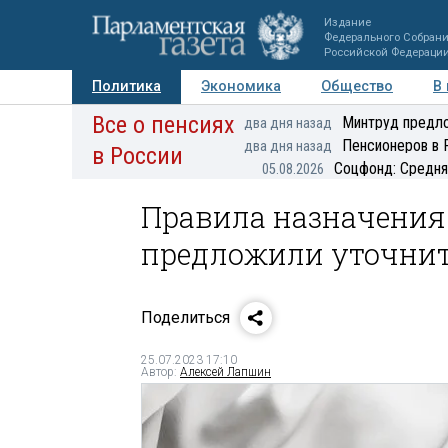
Издание
Федерального Собран
Российской Федераци
Политика
Экономика
Общество
В
Все о пенсиях
Фото
Авторы
Персоны
Мнения
Регионы
Минтруд предло
два дня назад
Пенсионеров в 
два дня назад
в России
Соцфонд: Средня
05.08.2026
Правила назначения
предложили уточни
Поделиться
25.07.2023 17:10
Автор:
Алексей Лапшин