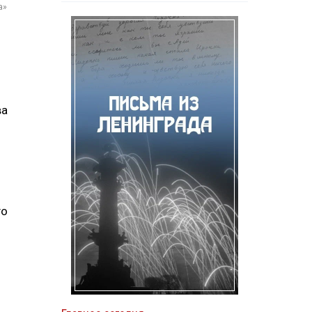
а»
ва
го