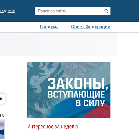
егодня»
Госдума
Совет Федерации
я
Авто
Недвижимость
Технологии
иза
1-8
Интересное за неделю