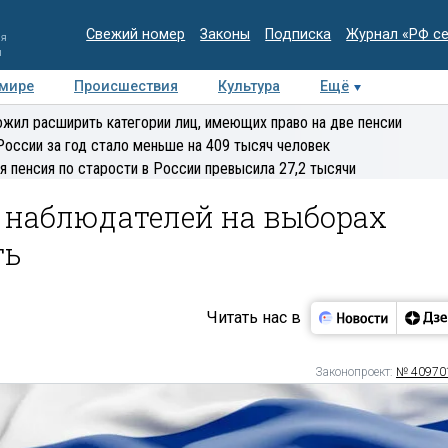
Свежий номер
Законы
Подписка
Журнал «РФ с
ия
и
 мире
Происшествия
Культура
Ещё
Медиацентр
Интервью
Колумнисты
Делова
жил расширить категории лиц, имеющих право на две пенсии
эксперт
России за год стало меньше на 409 тысяч человек
я пенсия по старости в России превысила 27,2 тысячи
 наблюдателей на выборах
ть
Читать нас в
Законопроект:
№ 40970