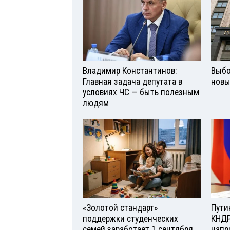
Владимир Константинов:
Выбо
Главная задача депутата в
новы
условиях ЧС — быть полезным
людям
«Золотой стандарт»
Пути
поддержки студенческих
КНДР
семей заработает 1 сентября
напр