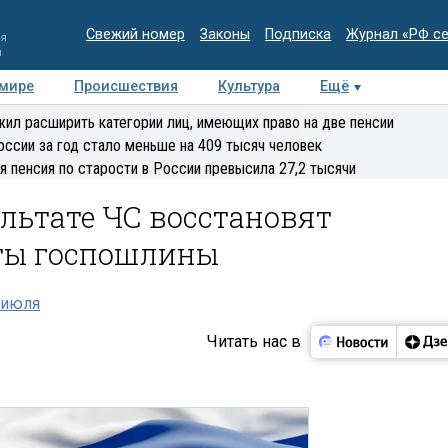
Свежий номер
Законы
Подписка
Журнал «РФ с
ия
и
 мире
Происшествия
Культура
Ещё
Медиацентр
Интервью
Колумнисты
Делова
ил расширить категории лиц, имеющих право на две пенсии
эксперт
оссии за год стало меньше на 409 тысяч человек
я пенсия по старости в России превысила 27,2 тысячи
льтате ЧС восстановят
ты госпошлины
 июля
Читать нас в