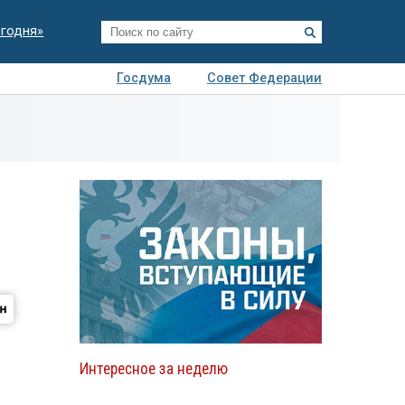
егодня»
Госдума
Совет Федерации
я
Авто
Недвижимость
Технологии
иза
Интересное за неделю