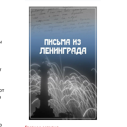
ы
т
от
ч
о