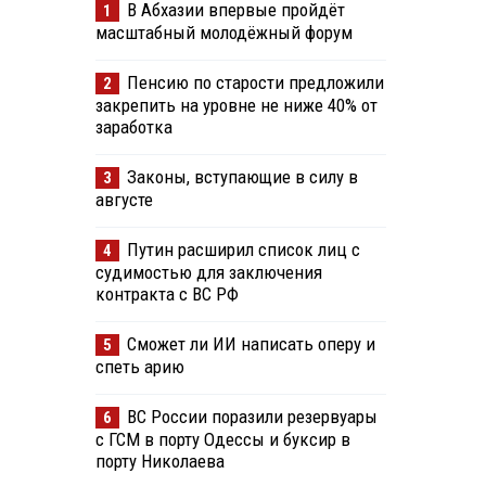
В Абхазии впервые пройдёт
1
масштабный молодёжный форум
Пенсию по старости предложили
2
закрепить на уровне не ниже 40% от
заработка
Законы, вступающие в силу в
3
августе
Путин расширил список лиц с
4
судимостью для заключения
контракта с ВС РФ
Сможет ли ИИ написать оперу и
5
спеть арию
ВС России поразили резервуары
6
с ГСМ в порту Одессы и буксир в
порту Николаева