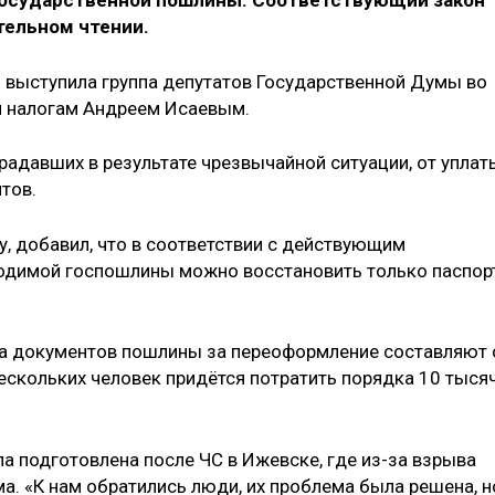
государственной пошлины. Соответствующий закон
тельном чтении.
 выступила группа депутатов Государственной Думы во
и налогам Андреем Исаевым.
адавших в результате чрезвычайной ситуации, от уплат
тов.
у, добавил, что в соответствии с действующим
ходимой госпошлины можно восстановить только паспор
та документов пошлины за переоформление составляют 
 нескольких человек придётся потратить порядка 10 тыся
а подготовлена после ЧС в Ижевске, где из-за взрыва
а. «К нам обратились люди, их проблема была решена, н