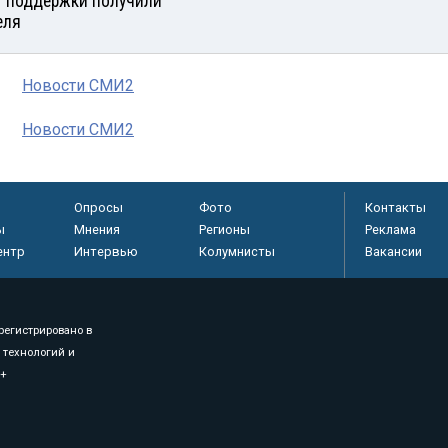
 поддержки получили
еля
Новости СМИ2
Новости СМИ2
Опросы
Фото
Контакты
ы
Мнения
Регионы
Реклама
ентр
Интервью
Колумнисты
Вакансии
регистрировано в
 технологий и
8+
.