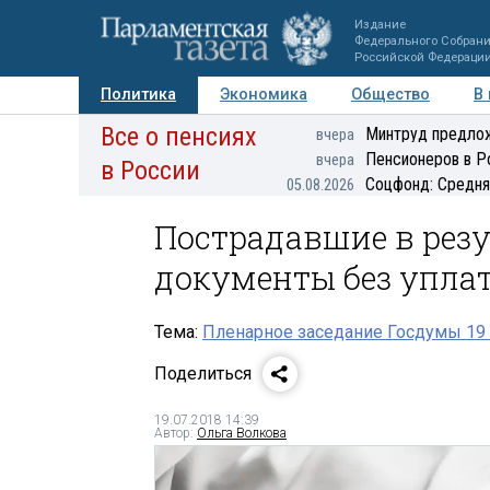
Издание
Федерального Собран
Российской Федераци
Политика
Экономика
Общество
В
Все о пенсиях
Фото
Авторы
Персоны
Мнения
Регионы
Минтруд предлож
вчера
Пенсионеров в Р
вчера
в России
Соцфонд: Средня
05.08.2026
Пострадавшие в резу
документы без упла
Тема:
Пленарное заседание Госдумы 19
Поделиться
19.07.2018 14:39
Автор:
Ольга Волкова