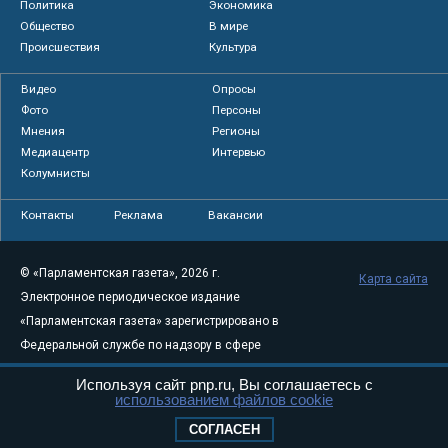
Политика
Экономика
Общество
В мире
Происшествия
Культура
Видео
Опросы
Фото
Персоны
Мнения
Регионы
Медиацентр
Интервью
Колумнисты
Контакты
Реклама
Вакансии
© «Парламентская газета», 2026 г.
Карта сайта
Электронное периодическое издание
«Парламентская газета» зарегистрировано в
Федеральной службе по надзору в сфере
связи, информационных технологий и
Используя сайт pnp.ru, Вы соглашаетесь с
массовых коммуникаций (Роскомнадзор) 05
использованием файлов cookie
августа 2011 года. 18+
СОГЛАСЕН
Свидетельство о регистрации Эл № ФС77-