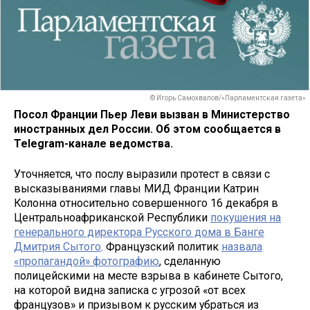
© Игорь Самохвалов/«Парламентская газета»
Посол Франции Пьер Леви вызван в Министерство
иностранных дел России. Об этом сообщается в
Telegram-канале ведомства.
Уточняется, что послу выразили протест в связи с
высказываниями главы МИД Франции Катрин
Колонна относительно совершенного 16 декабря в
Центральноафриканской Республики
покушения на
генерального директора Русского дома в Банге
Дмитрия Сытого
. Французский политик
назвала
«пропагандой» фотографию
, сделанную
полицейскими на месте взрыва в кабинете Сытого,
на которой видна записка с угрозой «от всех
французов» и призывом к русским убраться из