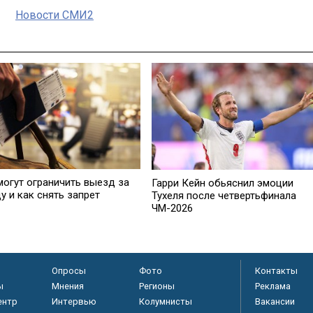
Новости СМИ2
могут ограничить выезд за
Гарри Кейн обьяснил эмоции
у и как снять запрет
Тухеля после четвертьфинала
ЧМ-2026
Опросы
Фото
Контакты
ы
Мнения
Регионы
Реклама
ентр
Интервью
Колумнисты
Вакансии