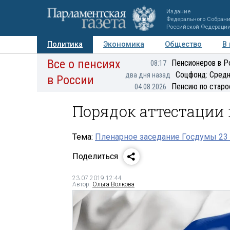
Издание
Федерального Собран
Российской Федераци
Политика
Экономика
Общество
В
Все о пенсиях
Фото
Авторы
Персоны
Мнения
Регионы
Пенсионеров в Р
08:17
Соцфонд: Средн
два дня назад
в России
Пенсию по старо
04.08.2026
Порядок аттестации
Тема:
Пленарное заседание Госдумы 23
Поделиться
23.07.2019 12:44
Автор:
Ольга Волкова