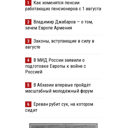
Как изменятся пенсии
1
работающих пенсионеров с 1 августа
Владимир Джабаров — о том,
2
зачем Европе Армения
Законы, вступающие в силу в
3
августе
В МИД России заявили о
4
подготовке Европы к войне с
Россией
В Абхазии впервые пройдёт
5
масштабный молодёжный форум
Ереван рубит сук, на котором
6
сидит