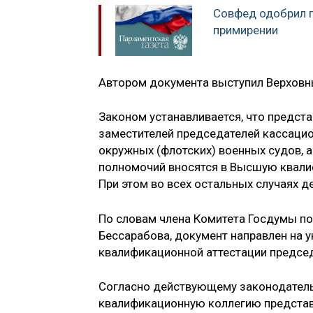
Совфед одобрил п
примирении
Автором документа выступил Верховн
Законом устанавливается, что предст
заместителей председателей кассацио
окружных (флотских) военных судов, а
полномочий вносятся в Высшую квали
При этом во всех остальных случаях д
По словам члена Комитета Госдумы по
Бессарабова, документ направлен на 
квалификационной аттестации председ
Согласно действующему законодатель
квалификационную коллегию представл