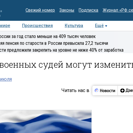
Свежий номер
Законы
Подписка
Журнал «РФ с
ия
и
 мире
Происшествия
Культура
Ещё
Медиацентр
Интервью
Колумнисты
Делова
оссии за год стало меньше на 409 тысяч человек
эксперт
яя пенсия по старости в России превысила 27,2 тысячи
сти предложили закрепить на уровне не ниже 40% от заработка
 военных судей могут изменит
 июля
Читать нас в