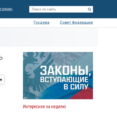
егодня»
Госдума
Совет Федерации
я
Авто
Недвижимость
Технологии
иза
ь
Интересное за неделю