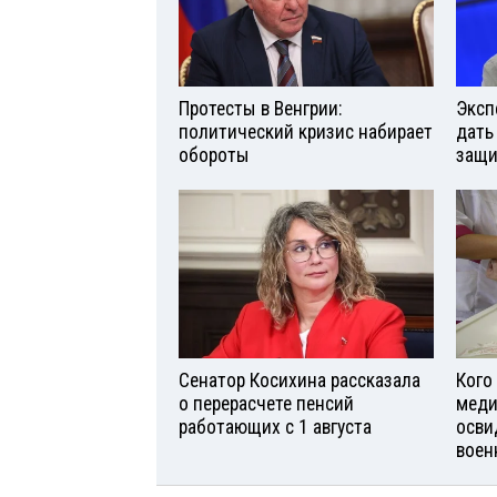
Протесты в Венгрии:
Эксп
политический кризис набирает
дать
обороты
защи
Сенатор Косихина рассказала
Кого
о перерасчете пенсий
меди
работающих с 1 августа
осви
воен