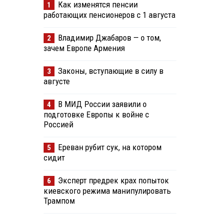
Как изменятся пенсии
1
работающих пенсионеров с 1 августа
Владимир Джабаров — о том,
2
зачем Европе Армения
Законы, вступающие в силу в
3
августе
В МИД России заявили о
4
подготовке Европы к войне с
Россией
Ереван рубит сук, на котором
5
сидит
Эксперт предрек крах попыток
6
киевского режима манипулировать
Трампом