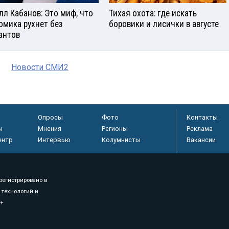
лл Кабанов: Это миф, что
Тихая охота: где искать
омика рухнет без
боровики и лисички в августе
антов
Новости СМИ2
Опросы
Фото
Контакты
ы
Мнения
Регионы
Реклама
ентр
Интервью
Колумнисты
Вакансии
регистрировано в
 технологий и
8+