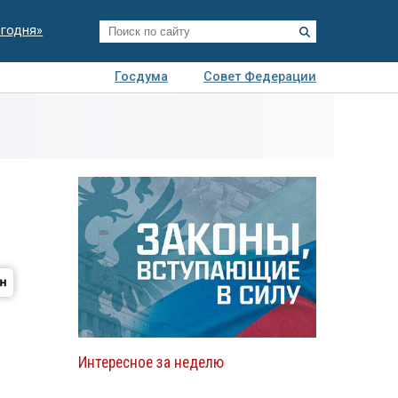
егодня»
Госдума
Совет Федерации
я
Авто
Недвижимость
Технологии
иза
Интересное за неделю