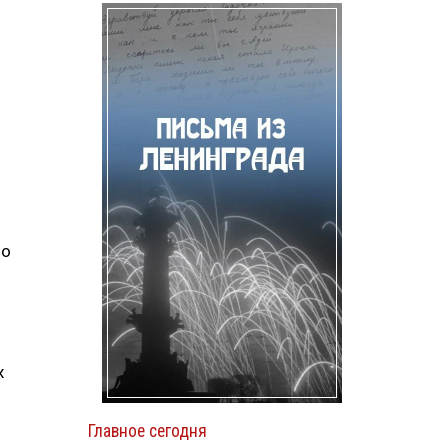
но
х
Главное сегодня