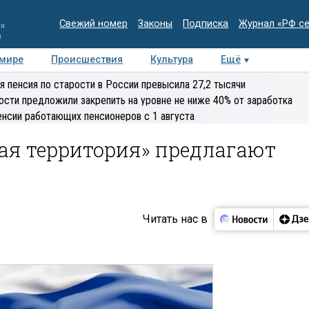
Свежий номер
Законы
Подписка
Журнал «РФ с
ия
и
 мире
Происшествия
Культура
Ещё
Медиацентр
Интервью
Колумнисты
Делова
я пенсия по старости в России превысила 27,2 тысячи
эксперт
ости предложили закрепить на уровне не ниже 40% от заработка
енсии работающих пенсионеров с 1 августа
ая территория» предлагают
Читать нас в