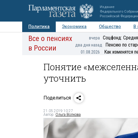
Издание
Федерального Собран
Российской Федераци
Политика
Экономика
Общество
В
Все о пенсиях
Фото
Авторы
Персоны
Мнения
Регионы
Соцфонд: Средня
вчера
Пенсию по стар
два дня назад
в России
Как изменятся п
01.08.2026
Понятие «межселенн
уточнить
Поделиться
21.05.2019 10:27
Автор:
Ольга Волкова