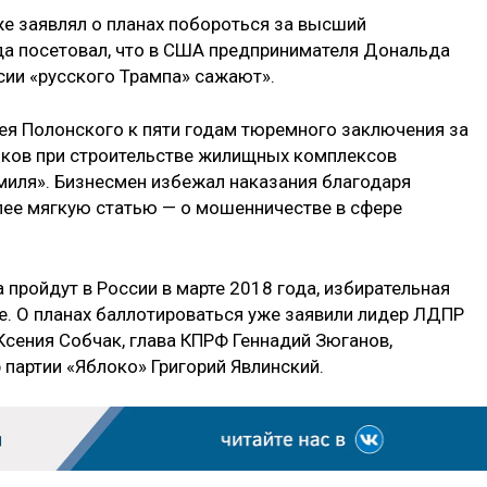
же заявлял о планах побороться за высший
да посетовал, что в США предпринимателя Дональда
сии «русского Трампа» сажают».
гея Полонского к пяти годам тюремного заключения за
иков при строительстве жилищных комплексов
 миля». Бизнесмен избежал наказания благодаря
лее мягкую статью — о мошенничестве в сфере
пройдут в России в марте 2018 года, избирательная
е. О планах баллотироваться уже заявили лидер ЛДПР
сения Собчак, глава КПРФ Геннадий Зюганов,
 партии «Яблоко» Григорий Явлинский.