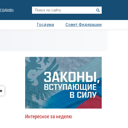
егодня»
Госдума
Совет Федерации
я
Авто
Недвижимость
Технологии
иза
Интересное за неделю