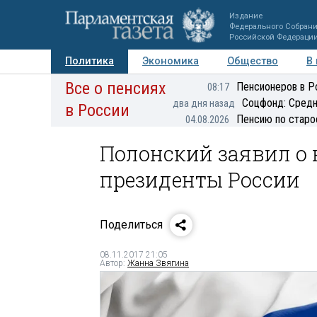
Издание
Федерального Собран
Российской Федераци
Политика
Экономика
Общество
В
Все о пенсиях
Фото
Авторы
Персоны
Мнения
Регионы
Пенсионеров в Р
08:17
Соцфонд: Средн
два дня назад
в России
Пенсию по старо
04.08.2026
Полонский заявил о
президенты России
Поделиться
08.11.2017 21:05
Автор:
Жанна Звягина