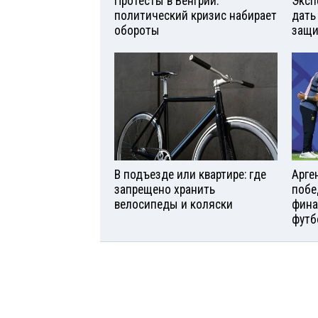
Протесты в Венгрии:
Эксп
политический кризис набирает
дать
обороты
защи
В подъезде или квартире: где
Арге
запрещено хранить
побе
велосипеды и коляски
фина
футб