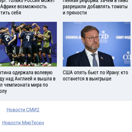
ерт: только Россия может
Пенная реформа: зачем в пиво
 Африке возможность
разрешили добавлять томаты
тить себя
и пряности
нтина одержала волевую
США опять бьют по Ирану: кто
ду над Англией и вышла в
останется в выигрыше
л чемпионата мира по
олу
Новости СМИ2
Новости МирТесен