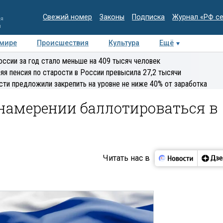
Свежий номер
Законы
Подписка
Журнал «РФ с
ия
и
 мире
Происшествия
Культура
Ещё
Медиацентр
Интервью
Колумнисты
Делова
оссии за год стало меньше на 409 тысяч человек
эксперт
яя пенсия по старости в России превысила 27,2 тысячи
сти предложили закрепить на уровне не ниже 40% от заработка
 намерении баллотироваться в
Читать нас в