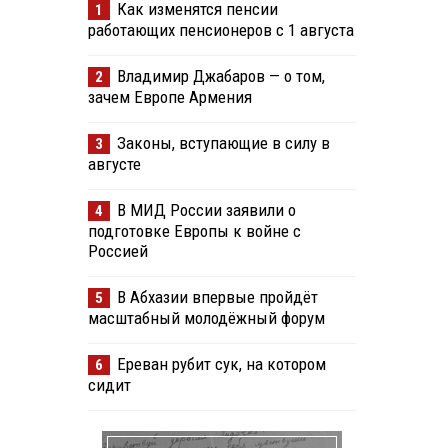
Как изменятся пенсии
1
работающих пенсионеров с 1 августа
Владимир Джабаров — о том,
2
зачем Европе Армения
Законы, вступающие в силу в
3
августе
В МИД России заявили о
4
подготовке Европы к войне с
Россией
В Абхазии впервые пройдёт
5
масштабный молодёжный форум
Ереван рубит сук, на котором
6
сидит