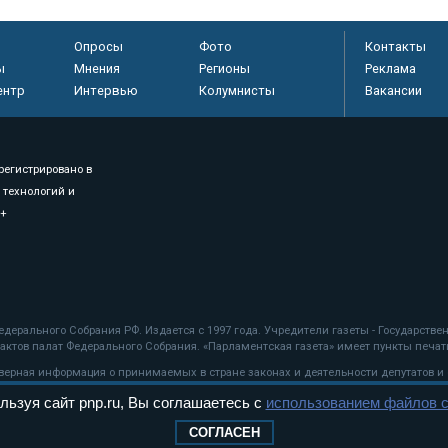
Опросы
Фото
Контакты
ы
Мнения
Регионы
Реклама
ентр
Интервью
Колумнисты
Вакансии
регистрировано в
 технологий и
8+
.
дерального Собрания РФ. Издается с 1997 года. Учредители газеты - Государств
ктов палат Федерального Собрания. «Парламентская газета» имеет пункты печати
оверная информация о принимаемых в стране законах и деятельности депутатов и
льзуя сайт pnp.ru, Вы соглашаетесь с
использованием файлов c
ехнологии
СОГЛАСЕН