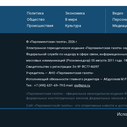
Политика
Экономика
Видео
Общество
В мире
Персон
Происшествия
Культура
Медиац
© «Парламентская газета», 2026 г.
Электронное периодическое издание «Парламентская газета» за
Федеральной службе по надзору в сфере связи, информационных
массовых коммуникаций (Роскомнадзор) 05 августа 2011 года. 1
Свидетельство о регистрации Эл № ФС77-46097
Учредитель — АНО «Парламентская газета»
Исполняющий обязанности главного редактора — Абдуллаев М.Р
Тел.: +7 (495) 637–69–79 E-mail:
pg@pnp.ru
«Парламентская газета» - официальное еженедельное издание Фе
федеральных конституционных законов, федеральных законов и а
Сайт «Парламентской газеты» - это оперативные новости и дост
«Парламентской газеты» активная ссылка на pnp.ru обязательна.
Испо
На информационном ресурсе применяются
рекомендательные т
Положение о защите персональных данных