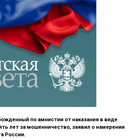
божденный по амнистии от наказания в виде
ть лет за мошенничество, заявил о намерении
а России.