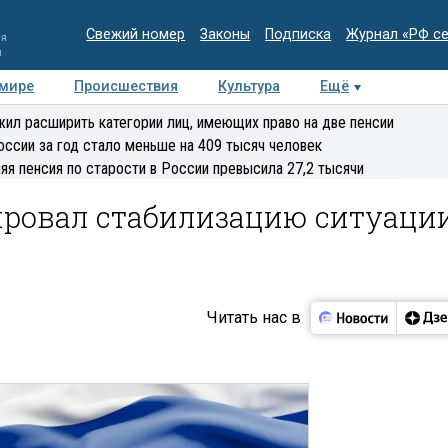
Свежий номер
Законы
Подписка
Журнал «РФ с
ия
и
 мире
Происшествия
Культура
Ещё
Медиацентр
Интервью
Колумнисты
Делова
ил расширить категории лиц, имеющих право на две пенсии
эксперт
оссии за год стало меньше на 409 тысяч человек
яя пенсия по старости в России превысила 27,2 тысячи
ировал стабилизацию ситуаци
Читать нас в