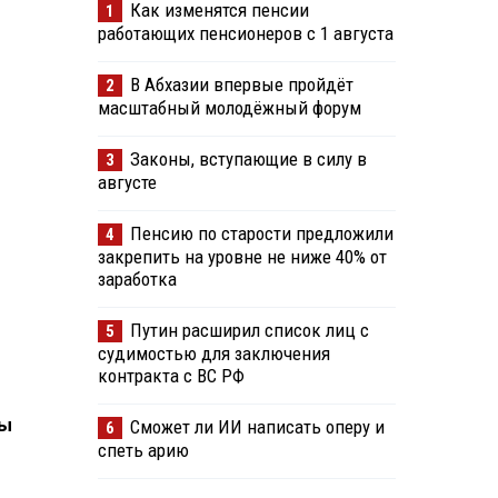
Как изменятся пенсии
1
работающих пенсионеров с 1 августа
В Абхазии впервые пройдёт
2
масштабный молодёжный форум
Законы, вступающие в силу в
3
августе
Пенсию по старости предложили
4
закрепить на уровне не ниже 40% от
заработка
Путин расширил список лиц с
5
судимостью для заключения
контракта с ВС РФ
ны
Сможет ли ИИ написать оперу и
6
спеть арию