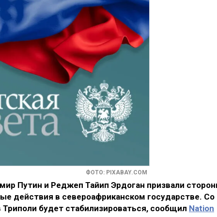
ФОТО: PIXABAY.COM
мир Путин и Реджеп Тайип Эрдоган призвали сторо
вые действия в североафриканском государстве. Со
 Триполи будет стабилизироваться, сообщил
Nation