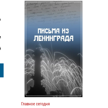
ю
и
й
Главное сегодня