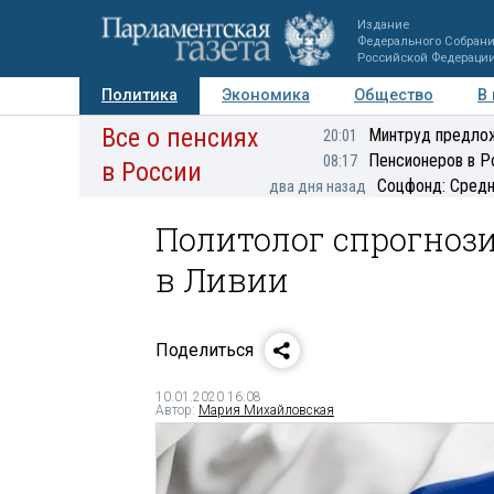
Издание
Федерального Собран
Российской Федераци
Политика
Экономика
Общество
В
Все о пенсиях
Фото
Авторы
Персоны
Мнения
Регионы
Минтруд предлож
20:01
Пенсионеров в Р
08:17
в России
Соцфонд: Средн
два дня назад
Политолог спрогноз
в Ливии
Поделиться
10.01.2020 16:08
Автор:
Мария Михайловская