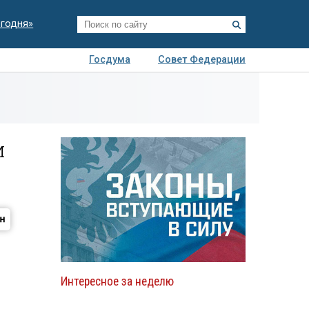
егодня»
Госдума
Совет Федерации
я
Авто
Недвижимость
Технологии
иза
и
Интересное за неделю