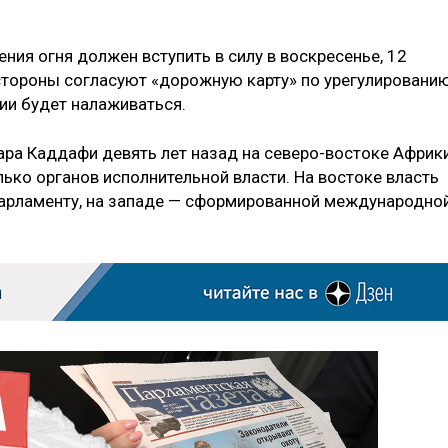
ния огня должен вступить в силу в воскресенье, 12
 стороны согласуют «дорожную карту» по урегулировани
вии будет налаживаться.
ра Каддафи девять лет назад на северо-востоке Африк
ько органов исполнительной власти. На востоке власть
арламенту, на западе — сформированной международно