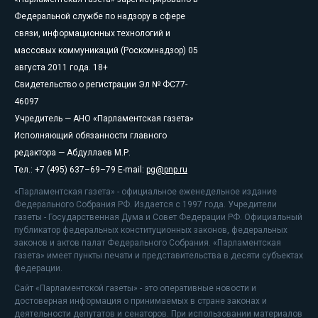
Федеральной службе по надзору в сфере
связи, информационных технологий и
массовых коммуникаций (Роскомнадзор) 05
августа 2011 года. 18+
Свидетельство о регистрации Эл № ФС77-
46097
Учредитель — АНО «Парламентская газета»
Исполняющий обязанности главного
редактора — Абдуллаев М.Р.
Тел.: +7 (495) 637–69–79 E-mail:
pg@pnp.ru
«Парламентская газета» - официальное еженедельное издание
Федерального Собрания РФ. Издается с 1997 года. Учредители
газеты - Государственная Дума и Совет Федерации РФ. Официальный
публикатор федеральных конституционных законов, федеральных
законов и актов палат Федерального Собрания. «Парламентская
газета» имеет пункты печати и представительства в десяти субъектах
федерации.
Сайт «Парламентской газеты» - это оперативные новости и
достоверная информация о принимаемых в стране законах и
деятельности депутатов и сенаторов. При использовании материалов