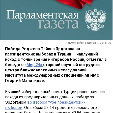
Реджеп Тайип Эрдоган
© kremlin.ru
Победа Реджепа Тайипа Эрдогана на
президентских выборах в Турции — наилучший
исход с точки зрения интересов России, отметил в
беседе с «
Мир 24»
старший научный сотрудник
центра ближневосточных исследований
Института международных отношений МГИМО
Георгий Мачитидзе.
Высший избирательный совет Турции ранее признал,
исходя из предварительных данных, победу за
Эрдоганом
во втором туре президентских
выборов
. Он набрал 52,14 процента голосов, его
оппонент Кемаль Кылычдароглу — 47,86 процента.