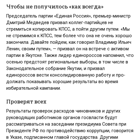
Чтобы не получилось «как всегда»
Председатель партии «Единая Россия», премьер-министр
Дмитрий Медведев призвал коллег-партийцев не
стремиться копировать КПСС, а пойти другим путем. «Мы
не стремимся к КПСС, тем более что она не очень хорошо
закончила. Давайте пойдем, как говорил Владимир Ильич
Ленин, своим путем», — призвал он на встрече с активом
партии в Якутске. Также лидер единороссов напомнил, что
осенью предстоят региональные выборы, в том числе в
Законодательное собрание Яку­тии, и призвал
единороссов вести консолидированную работу и про­
должать показывать хорошие результаты во время
избирательной кам­пании.
Проверят всех
Результаты проверок расходов чиновников и других
руководящих ра­ботников органов госвласти будут
рассматриваться на заседании пре­зидиума Совета при
Президенте РФ по противодействию коррупции, говорится
в Указе, подписанном главой государства. Другими