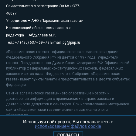
Свидетельство о регистрации Эл № ФС77-
46097
Учредитель — АНО «Парламентская газета»
Исполняющий обязанности главного
редактора — Абдуллаев М.Р.
Тел.: +7 (495) 637–69–79 E-mail:
pg@pnp.ru
«Парламентская газета» - официальное еженедельное издание
Федерального Собрания РФ. Издается с 1997 года. Учредители
газеты - Государственная Дума и Совет Федерации РФ. Официальный
публикатор федеральных конституционных законов, федеральных
законов и актов палат Федерального Собрания. «Парламентская
газета» имеет пункты печати и представительства в десяти субъектах
федерации.
Сайт «Парламентской газеты» - это оперативные новости и
достоверная информация о принимаемых в стране законах и
деятельности депутатов и сенаторов. При использовании материалов
сайта «Парламентской газеты» активная ссылка на pnp.ru
обязательна.
Используя сайт pnp.ru, Вы соглашаетесь с
На информационном ресурсе применяются
рекомендательные
использованием файлов cookie
технологии
Положение о защите персональных данных
СОГЛАСЕН